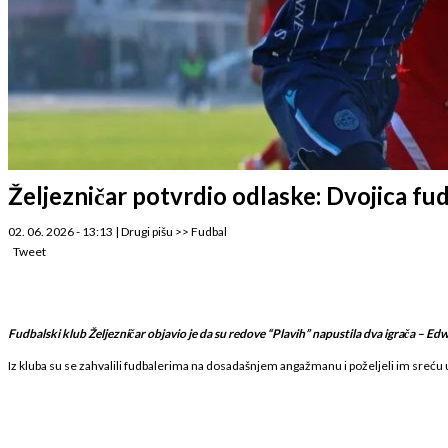
Željezničar potvrdio odlaske: Dvojica fu
02. 06. 2026 - 13:13
|
Drugi pišu
>>
Fudbal
Tweet
Fudbalski klub Željezničar objavio je da su redove “Plavih” napustila dva igrača – Ed
Iz kluba su se zahvalili fudbalerima na dosadašnjem angažmanu i poželjeli im sreću 