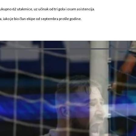
 ukupno 62 utakmice, uz učinak od tri gola i osam asistencija.
, iako je bio član ekipe od septembra prošle godine.