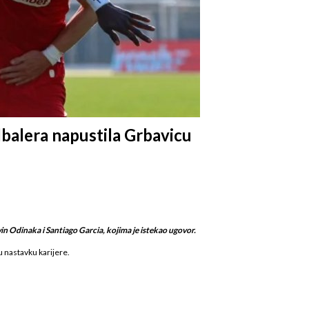
dbalera napustila Grbavicu
win Odinaka i Santiago Garcia, kojima je istekao ugovor.
u nastavku karijere.