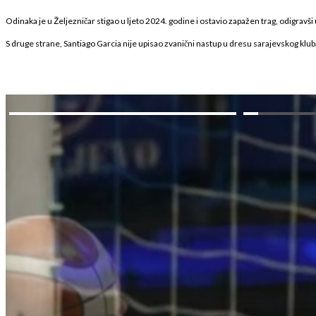
Odinaka je u Željezničar stigao u ljeto 2024. godine i ostavio zapažen trag, odigravši
S druge strane, Santiago Garcia nije upisao zvanični nastup u dresu sarajevskog kluba