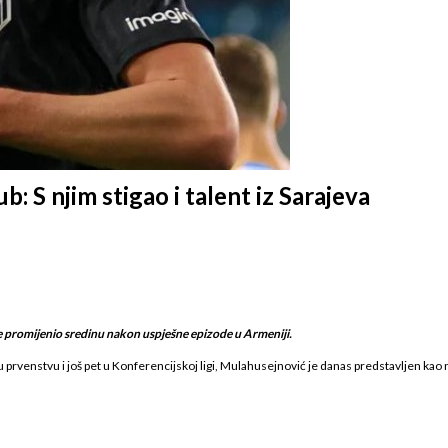
 S njim stigao i talent iz Sarajeva
e promijenio sredinu nakon uspješne epizode u Armeniji.
u prvenstvu i još pet u Konferencijskoj ligi, Mulahusejnović je danas predstavljen kao