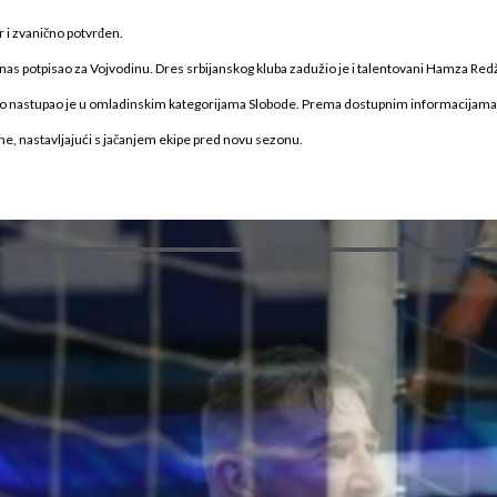
r i zvanično potvrđen.
anas potpisao za Vojvodinu. Dres srbijanskog kluba zadužio je i talentovani Hamza Redž
ševo nastupao je u omladinskim kategorijama Slobode. Prema dostupnim informacijama,
e, nastavljajući s jačanjem ekipe pred novu sezonu.