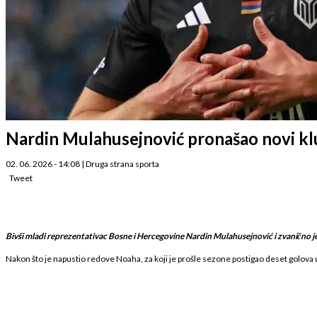
Nardin Mulahusejnović pronašao novi klub:
02. 06. 2026 - 14:08
|
Druga strana sporta
Tweet
Bivši mladi reprezentativac Bosne i Hercegovine Nardin Mulahusejnović i zvanično j
Nakon što je napustio redove Noaha, za koji je prošle sezone postigao deset golova 