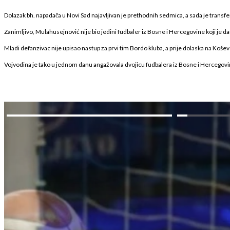
Dolazak bh. napadača u Novi Sad najavljivan je prethodnih sedmica, a sada je transfe
Zanimljivo, Mulahusejnović nije bio jedini fudbaler iz Bosne i Hercegovine koji je d
Mladi defanzivac nije upisao nastup za prvi tim Bordo kluba, a prije dolaska na Ko
Vojvodina je tako u jednom danu angažovala dvojicu fudbalera iz Bosne i Hercegovin