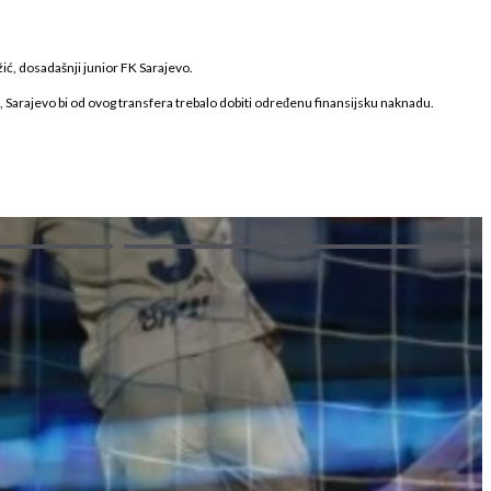
ić, dosadašnji junior FK Sarajevo.
 Sarajevo bi od ovog transfera trebalo dobiti određenu finansijsku naknadu.