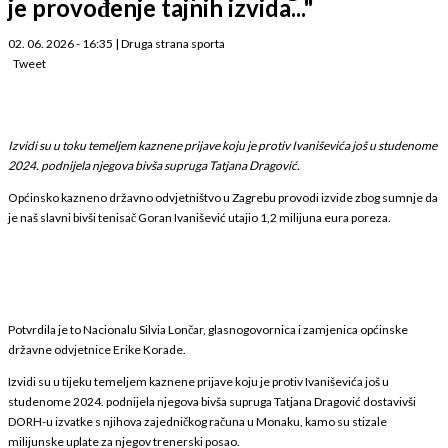
je provođenje tajnih izvida..."
02. 06. 2026 - 16:35
|
Druga strana sporta
Tweet
Izvidi su u toku temeljem kaznene prijave koju je protiv Ivaniševića još u studenome
2024. podnijela njegova bivša supruga Tatjana Dragović.
Općinsko kazneno državno odvjetništvo u Zagrebu provodi izvide zbog sumnje da
je naš slavni bivši tenisač Goran Ivanišević utajio 1,2 milijuna eura poreza.
Potvrdila je to Nacionalu Silvia Lončar, glasnogovornica i zamjenica općinske
državne odvjetnice Erike Korade.
Izvidi su u tijeku temeljem kaznene prijave koju je protiv Ivaniševića još u
studenome 2024. podnijela njegova bivša supruga Tatjana Dragović dostavivši
DORH-u izvatke s njihova zajedničkog računa u Monaku, kamo su stizale
milijunske uplate za njegov trenerski posao.