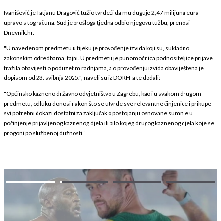
Ivanišević je Tatjanu Dragović tužio tvrdeći da mu duguje 2,47 milijuna eura
upravo s tog računa. Sud je prošloga tjedna odbio njegovu tužbu, prenosi
Dnevnik.hr.
"U navedenom predmetu u tijeku je provođenje izvida koji su, sukladno
zakonskim odredbama, tajni. U predmetu je punomoćnica podnositeljice prijave
tražila obavijesti o poduzetim radnjama, a o provođenju izvida obaviještena je
dopisom od 23. svibnja 2025.", naveli su iz DORH-a te dodali:
"Općinsko kazneno državno odvjetništvo u Zagrebu, kao i u svakom drugom
predmetu, odluku donosi nakon što se utvrde sve relevantne činjenice i prikupe
svi potrebni dokazi dostatni za zaključak o postojanju osnovane sumnje u
počinjenje prijavljenog kaznenog djela ili bilo kojeg drugog kaznenog djela koje se
progoni po službenoj dužnosti.“