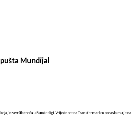
ropušta Mundijal
koja je završila treća u Bundesligi. Vrijednost na Transfermarktu porasla mu je na