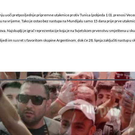
nju uoči pretposljednje pripremne utakmice protiv Tunisa (pobjeda 1:0), prenosi Vecer
jedu na vrijeme. Tako je ostao bez nastupa na Mundijalu samo 15 dana prije prve utakmic
ova. Najskuplji je igrač reprezentacije koja je na Svjetskom prvenstvu smještena u sk
ijedi im susret s favoritom skupine Argentinom, dok će 28. lipnja zaključiti nastup u sk