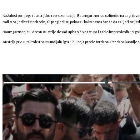
Nažalost po njega i austrijsku reprezentaciju, Baumgartner se ozlijedio na zagrijava
radi o ozljedi teže prirode, ali pregledi su pokazali kako nema šanse da zaliječi ozl
Baumgartner je u dresu Austrije dosad upisao 58 nastupa i zabio impresivnih 19 gol
Austrija prvu utakmicu na Mundijalu igra 17. llpnja protiv Jordana. Pet dana kasnije sl