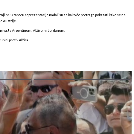
nji.hr. U taboru reprezentacije nadali su se kako će pretrage pokazati kako se ne
e Austrije.
upinu J s Argentinom, Alžirom i Jordanom.
upini protiv Alžira.