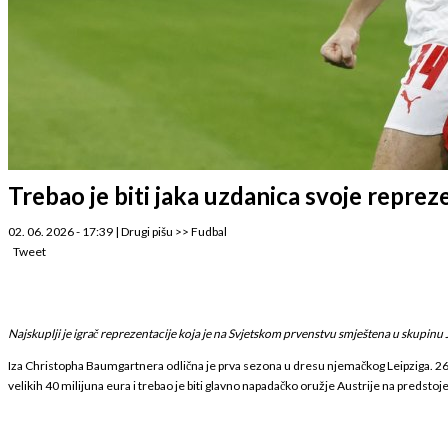
Trebao je biti jaka uzdanica svoje reprez
02. 06. 2026 - 17:39
|
Drugi pišu
>>
Fudbal
Tweet
Najskuplji je igrač reprezentacije koja je na Svjetskom prvenstvu smještena u skupinu
Iza Christopha Baumgartnera odlična je prva sezona u dresu njemačkog Leipziga. 26-g
velikih 40 milijuna eura i trebao je biti glavno napadačko oružje Austrije na preds