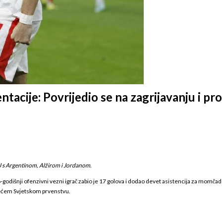
entacije: Povrijedio se na zagrijavanju i p
 J s Argentinom, Alžirom i Jordanom.
odišnji ofenzivni vezni igrač zabio je 17 golova i dodao devet asistencija za momčad 
tojećem Svjetskom prvenstvu.