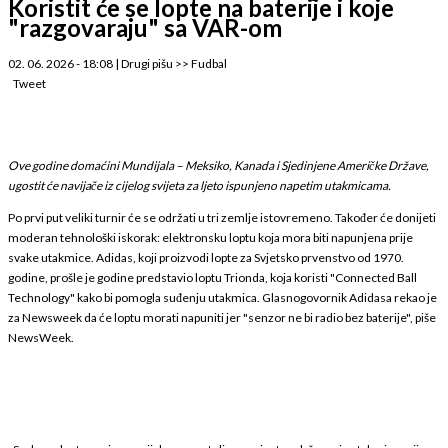
Koristit će se lopte na baterije i koje
"razgovaraju" sa VAR-om
02. 06. 2026 - 18:08
|
Drugi pišu
>>
Fudbal
Tweet
Ove godine domaćini Mundijala – Meksiko, Kanada i Sjedinjene Američke Države,
ugostit će navijače iz cijelog svijeta za ljeto ispunjeno napetim utakmicama.
Po prvi put veliki turnir će se održati u tri zemlje istovremeno. Također će donijeti
moderan tehnološki iskorak: elektronsku loptu koja mora biti napunjena prije
svake utakmice. Adidas, koji proizvodi lopte za Svjetsko prvenstvo od 1970.
godine, prošle je godine predstavio loptu Trionda, koja koristi "Connected Ball
Technology" kako bi pomogla suđenju utakmica. Glasnogovornik Adidasa rekao je
za Newsweek da će loptu morati napuniti jer "senzor ne bi radio bez baterije", piše
NewsWeek.