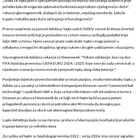
„Svaka se lopta puni u specijalnom postolju na mjestu održavanja utakmice prije
početka kako bi osigurala optimalno funkcionisanje tokom cijelog meča i duže“,
rekao je glasnogovornik, dodajući da su baterije „najvišeg standarda, kako bi
trajale i nekoliko puta duže od trajanja vrhunskog meča".
Prema saopćenju za javnost Adidasa, lopta sadrži 500Hz senzor kretanja (inertial
measurement unit) koji je postavljen na sistem ovjesa i prikuplja podatke koje
šalje VAR sistemu. Njeni senzori prate svaki dodir lopte i mogu pomoći u
odlukama o mogućim ofsajdima, igranju rukom i drugim uobičajenim situacijama.
Glasnogovornik Adidasa rekao je za Newsweek: "Tokom validacije, kao i na dva
FIFA Svjetska prvenstva i UEFA EURO 2024. i 2025. koje smo do sada servisirali, u
nijednom scenariju nismo morali zamijeniti loptu zbog slabe baterije."
Posljednje Svjetsko prvenstvo također je imalo punjivu, visoko-tehnološku loptu, a
Adidas je u saradnji sa tehnološkom kompanijom Kinexon razvio "connected ball
technology" s podrškom VAR-a, koja se koristila tokom svih 64 utakmice turnira.
Kinexon je rekao za Newsweek da se high-tech lopte bežično pune putem
prilagođenih punionica i da im je potrebno oko 90 minuta da dosegnu pun
kapacitet dovoljan za oko 6 sati aktivnog korištenja tokom meča.
Lopte detektuju kada su van terena i prelaze u hibernacijski mod kako bi produžile
trajanje baterije za nekoliko dana.
Za razliku od lopte sa Svjetskog prvenstva 2022., serija 2026. ima senzor ugrađen