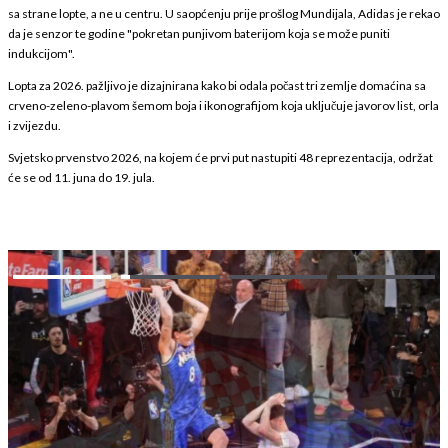
sa strane lopte, a ne u centru. U saopćenju prije prošlog Mundijala, Adidas je rekao
da je senzor te godine "pokretan punjivom baterijom koja se može puniti
indukcijom".
Lopta za 2026. pažljivo je dizajnirana kako bi odala počast tri zemlje domaćina sa
crveno-zeleno-plavom šemom boja i ikonografijom koja uključuje javorov list, orla
i zvijezdu.
Svjetsko prvenstvo 2026, na kojem će prvi put nastupiti 48 reprezentacija, održat
će se od 11. juna do 19. jula.