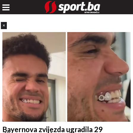
✕
Bayernova zvijezda ugradila 29