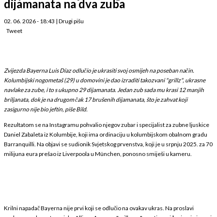
dijamanata na dva zuba
02. 06. 2026 - 18:43
|
Drugi pišu
Tweet
Zvijezda Bayerna Luis Díaz odlučio je ukrasiti svoj osmijeh na poseban način.
Kolumbijski nogometaš (29) u domovini je dao izraditi takozvani "grillz", ukrasne
navlake za zube, i to s ukupno 29 dijamanata. Jedan zub sada mu krasi 12 manjih
briljanata, dok je na drugom čak 17 brušenih dijamanata, što je zahvat koji
zasigurno nije bio jeftin, piše Bild.
Rezultatom se na Instagramu pohvalio njegov zubar i specijalist za zubne ljuskice
Daniel Zabaleta iz Kolumbije, koji ima ordinaciju u kolumbijskom obalnom gradu
Barranquilli. Na objavi se sudionik Svjetskog prvenstva, koji je u srpnju 2025. za 70
milijuna eura prešao iz Liverpoola u München, ponosno smiješi u kameru.
Krilni napadač Bayerna nije prvi koji se odlučio na ovakav ukras. Na proslavi