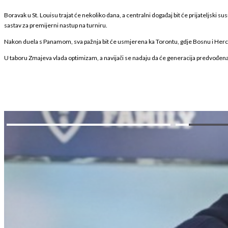
Boravak u St. Louisu trajat će nekoliko dana, a centralni događaj bit će prijateljski s
sastav za premijerni nastup na turniru.
Nakon duela s Panamom, sva pažnja bit će usmjerena ka Torontu, gdje Bosnu i Herc
U taboru Zmajeva vlada optimizam, a navijači se nadaju da će generacija predvođena 