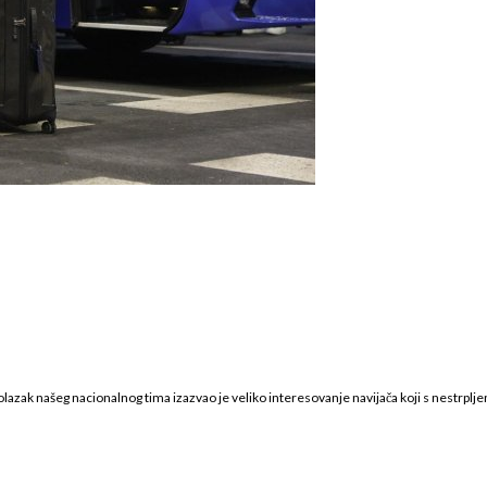
a dolazak našeg nacionalnog tima izazvao je veliko interesovanje navijača koji s nestrp