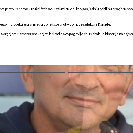
usret protiv Paname. Stručni štab ovu utakmicu vidi kao posljednju ozbiljnu provjeru pred
egovinu očekuje prvi meč grupne faze protiv domaće selekcije Kanade.
Sergejem Barbarezom uspjeti ispisati novo poglavlje bh. fudbalske historije na najveć