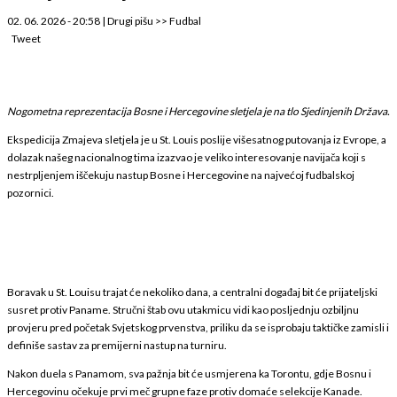
02. 06. 2026 - 20:58
|
Drugi pišu
>>
Fudbal
Tweet
Nogometna reprezentacija Bosne i Hercegovine sletjela je na tlo Sjedinjenih Država.
Ekspedicija Zmajeva sletjela je u St. Louis poslije višesatnog putovanja iz Evrope, a
dolazak našeg nacionalnog tima izazvao je veliko interesovanje navijača koji s
nestrpljenjem iščekuju nastup Bosne i Hercegovine na najvećoj fudbalskoj
pozornici.
Boravak u St. Louisu trajat će nekoliko dana, a centralni događaj bit će prijateljski
susret protiv Paname. Stručni štab ovu utakmicu vidi kao posljednju ozbiljnu
provjeru pred početak Svjetskog prvenstva, priliku da se isprobaju taktičke zamisli i
definiše sastav za premijerni nastup na turniru.
Nakon duela s Panamom, sva pažnja bit će usmjerena ka Torontu, gdje Bosnu i
Hercegovinu očekuje prvi meč grupne faze protiv domaće selekcije Kanade.