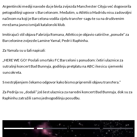
Argentinski mediji navode da je bivša zvijezda Manchester Cityja već dogovorila
petogodišnji ugovor s Barcelonom. Međutim, u Atlético Madridu nisu zadovoljni
načinom na koji je Barcelona vodila cijelu transfer-sagu te su na društvenim
mrežama javno ismijali katalonski klub.
Imitirajući stil objava Fabrizija Romana, Atlético je objavio satirične „ponude“ za
Barcelonine zvijezde Lamine Yamal, Pedri i Raphinha.
Za Yamala su u šali napisali:
„HERE WE GO! Poslali smo faks FC Barceloni s ponudom: četiri ulaznice za
sutrašnji koncert Bad Bunnyja, godišnju pretplatu na ABC i kesicu sjemenki
suncokreta.
S nestrpljenjem čekamo odgovor kako bismo pripremili objavu transfera.“
Za Pedrija su „dodali“ još šest ulaznica za naredni koncert Bad Bunnyja, dok su za
Raphinhu zatražili samo jednogodišnju posudbu.