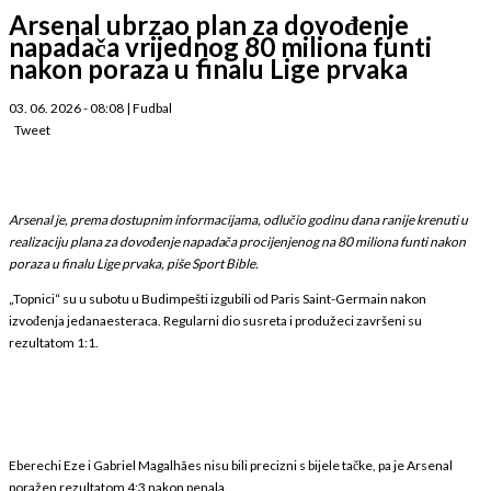
Arsenal ubrzao plan za dovođenje
napadača vrijednog 80 miliona funti
nakon poraza u finalu Lige prvaka
03. 06. 2026 - 08:08
|
Fudbal
Tweet
Arsenal je, prema dostupnim informacijama, odlučio godinu dana ranije krenuti u
realizaciju plana za dovođenje napadača procijenjenog na 80 miliona funti nakon
poraza u finalu Lige prvaka, piše Sport Bible.
„Topnici“ su u subotu u Budimpešti izgubili od Paris Saint-Germain nakon
izvođenja jedanaesteraca. Regularni dio susreta i produžeci završeni su
rezultatom 1:1.
Eberechi Eze i Gabriel Magalhães nisu bili precizni s bijele tačke, pa je Arsenal
poražen rezultatom 4:3 nakon penala.