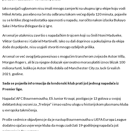
Iako navijači uglavnom nisu imali mnogo zamjerki na ukupnu igru ekipe koju vodi
Mikel Arteta, posebno na čvrstu odbranu tokom većeg dijela 120 minuta, pojavile
su se kritike zbog nedostatka opasnosti u napadu, naročito nakon izlaska Bukayo
Sake i Martina Ødegaarda iz igre.
Arsenal je utakmicu završio s napadačkim trojcem koji su činili Noni Madueke,
Viktor Gyökeres i Gabriel Martinelli. Iako su dali doprinos u pokušajima da ekipa
dođe do pobjede, nisu uspjeli stvoriti mnogo ozbiljnih prilika.
Arsenal se već ovog ljeta povezivao s mogućim transferom zvijezde Aston Villa,
Morgan Rogers, ali bi za njegov dolazak vjerovatno morao platiti iznos blizak 100
miliona funti, koliko je Aston Villa dobila od Manchester City za Jack Grealish
2021. godine.
Sada se pojavila informacija da londonski klub prati još jednog napadača iz
Premier lige.
Napadač AFC Bournemoutha, Eli Junior Kroupi, postigao je 13 golova u svojoj
debitantskoj sezoni za „Trešnje“ i imao važnu ulogu u historijskom plasmanu kluba
u evropska takmičenja.
Prošle sedmice objavljeno je da je nastup Bournemoutha u UEFA Europa League
dodatno ojačao uvjerenje kluba da mogu zadržati 19-godišnjeg napadača još