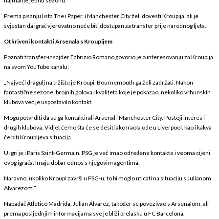
najmanje jednu sezonu.
Prema pisanju lista The i Paper, i Manchester City želi dovesti Kroupija, ali je
svjestan da igrač vjerovatno neće biti dostupan za transfer prije narednog ljeta.
Otkriveni kontakti Arsenala s Kroupijem
Poznati transfer-insajder Fabrizio Romano govorio je o interesovanju za Kroupija
na svom YouTube kanalu:
„Najveći dragulj na tržištu je Kroupi. Bournemouth ga želi zadržati. Nakon
fantastične sezone, brojnih golova i kvaliteta koje je pokazao, nekoliko vrhunskih
klubova već je uspostavilo kontakt.
Mogu potvrditi da su ga kontaktirali Arsenal i Manchester City. Postoji interes i
drugih klubova. Vidjet ćemo šta će se desiti ako Iraola ode u Liverpool, kao i kakva
će biti Kroupijeva situacija.
U igri je i Paris Saint-Germain. PSG je već imao određene kontakte i veoma cijeni
ovog igrača. Imaju dobar odnos s njegovim agentima.
Naravno, ukoliko Kroupi završi u PSG-u, to bi moglo uticati na situaciju s Julianom
Alvarezom.“
Napadač Atlético Madrida, Julián Álvarez, također se povezivao s Arsenalom, ali
prema posljednjim informacijama sve je bliži prelasku u FC Barcelona.