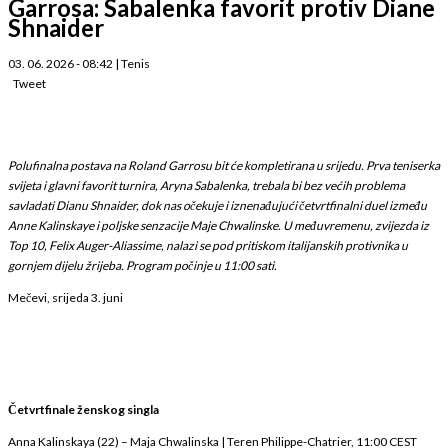
Garrosa: Sabalenka favorit protiv Diane
Shnaider
03. 06. 2026 - 08:42
|
Tenis
Tweet
Polufinalna postava na Roland Garrosu bit će kompletirana u srijedu. Prva teniserka
svijeta i glavni favorit turnira, Aryna Sabalenka, trebala bi bez većih problema
savladati Dianu Shnaider, dok nas očekuje i iznenađujući četvrtfinalni duel između
Anne Kalinskaye i poljske senzacije Maje Chwalinske. U međuvremenu, zvijezda iz
Top 10, Felix Auger-Aliassime, nalazi se pod pritiskom italijanskih protivnika u
gornjem dijelu žrijeba. Program počinje u 11:00 sati.
Mečevi, srijeda 3. juni
Četvrtfinale ženskog singla
Anna Kalinskaya (22) – Maja Chwalinska | Teren Philippe-Chatrier, 11:00 CEST