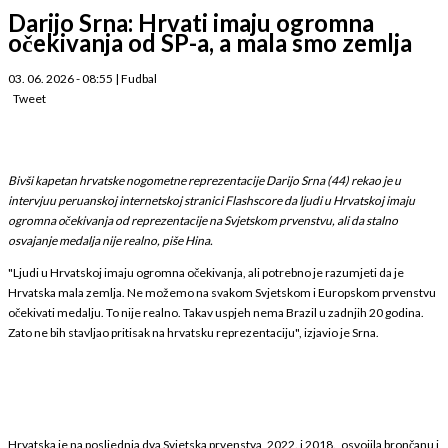
Darijo Srna: Hrvati imaju ogromna
očekivanja od SP-a, a mala smo zemlja
03. 06. 2026 - 08:55
|
Fudbal
Tweet
Bivši kapetan hrvatske nogometne reprezentacije Darijo Srna (44) rekao je u
intervjuu peruanskoj internetskoj stranici Flashscore da ljudi u Hrvatskoj imaju
ogromna očekivanja od reprezentacije na Svjetskom prvenstvu, ali da stalno
osvajanje medalja nije realno, piše Hina.
"Ljudi u Hrvatskoj imaju ogromna očekivanja, ali potrebno je razumjeti da je
Hrvatska mala zemlja. Ne možemo na svakom Svjetskom i Europskom prvenstvu
očekivati medalju. To nije realno. Takav uspjeh nema Brazil u zadnjih 20 godina.
Zato ne bih stavljao pritisak na hrvatsku reprezentaciju", izjavio je Srna.
Hrvatska je na posljednja dva Svjetska prvenstva, 2022. i 2018., osvojila brončanu i