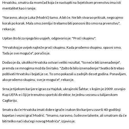
Hrvatsku, smatra da momčad koja će nastupiti na Svjetskom prvenstvu ima isti
mentalitet kao i ranije.
"Naravno, ako je Luka (Modrić) tamo. A bit će. Ne bih stvarao pritisak, nego ajmo
korak po korak. Mala smo zemlja i trebamo biti ponosni što smo na prvenstvu",
rekao je.
Upitan što bi za njega bio uspjeh, odgovorio je: "Proći skupinu".
"Hrvatskoj je uvijek najteže proći skupinu. Kada prođemo skupinu, opasni smo.
Tada je sve moguće", poručio je.
Dodao je da, ukoliko Hrvatska ostvari veliki rezultat, "to neće biti iznenađenje",
premda se mnogima možda čini tako. "Zašto bi bilo iznenađenje? Svatko bi trebao
poštivati Hrvatsku i bojati je se. To smo pokazali u zadnjih deset godina. Ponavljam,
ako prođemo skupinu, sve je moguće", rekao je.
Srna je tijekom karijere igrao za Hajduk, ukrajinski Šahtar, s kojim je 2009. osvojio
Kup UEFA-e i čiji je trenutno sportski direktor, te jednu sezonu u talijanskom
Cagliariju.
Smatra da će Hrvatska imati dobre igrače i nakon što karijeru završi 40-godišnji
kapetan i vezni igrač Modrić. "Imamo, naravno, čudesne talente, ali smatram da će
biti teško naći idućeg i novog Modrića", izjavio je.