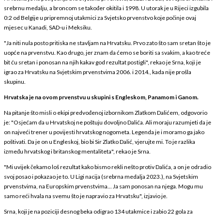
srebrnu medalju, a broncom se također okitila i 1998. U utorak je u Rijeci izgubila
0:2 od Belgije u pripremnoj utakmici za Svjetsko prvenstvo koje počinje ovaj
mjesec u Kanadi, SAD-u i Meksiku.
"Ja niti nula posto pritiska ne stavljam na Hrvatsku. Prvo zato što sam sretan što je
uopće na prvenstvu. Kao drugo, jer znam da ćemo se boriti sa svakim, a kao treće
bit ću sretan i ponosan na njih kakav god rezultat postigli", rekao je Srna, koji je
igrao za Hrvatsku na Svjetskim prvenstvima 2006. i 2014., kada nije prošla
skupinu.
Hrvatska je na ovom prvenstvu u skupini s Engleskom, Panamom i Ganom.
Na pitanje što misli o ekipi predvođenoj izbornikom Zlatkom Dalićem, odgovorio
je: "Osjećam da u Hrvatskoj ne poštuju dovoljno Dalića. Ali moraju razumjeti da je
on najveći trener u povijesti hrvatskog nogometa. Legenda je i moramo ga jako
poštivati. Da je on u Engleskoj, bio bi Sir Zlatko Dalić, vjerujte mi. To je razlika
između hrvatskog i britanskog mentaliteta", rekao je Srna.
"Mi uvijek čekamo loš rezultat kako bismo rekli nešto protiv Dalića, a on je odradio
svoj posao i pokazao je to. U Ligi nacija (srebrna medalja 2023.), na Svjetskim
prvenstvima, na Europskim prvenstvima... Ja sam ponosan na njega. Mogu mu
samo reći hvala na svemu što je napravio za Hrvatsku", izjavio je.
Srna, koji je na poziciji desnog beka odigrao 134 utakmice i zabio 22 gola za