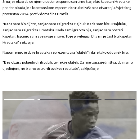
Srna je rekao da se njemu osobno ispunio san time što je bio kapetan Hrvatske,
posebno kada je s kapetanskom vrpcom oko ruke izašao na otvaranju Svjetskog
prvenstva 2014. protiv domaćina Brazila.
"Kada sam bio dijete, sanjao sam zaigrati za Hajduk. Kada sam bio u Hajduku,
sanjao sam zaigrati za Hrvatsku. Kada sam igrao za nju, sanjao sam postati
kapetan. Ispunio sam sve svoje snove. To je privilegija. Bila mi je čast biti kapetan
Hrvatske", rekao je.
Napomenuo je da je hrvatska reprezentacija "obitelj" i da je tako oduvijek bilo.
"Bez obzira pobjeđivali ili gubili, uvijek je obitelj. Da nije tog zajedništva, da nismo
ujedinjeni, ne bismo ostvarili ovakve rezultate", zaključio je.