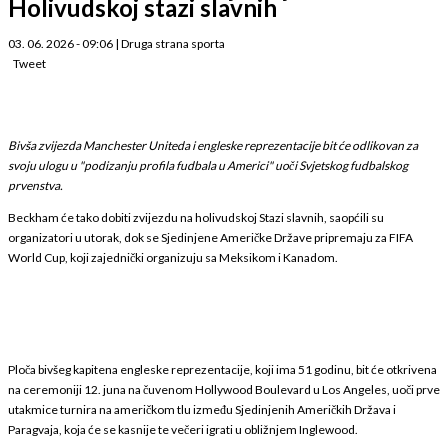
Holivudskoj stazi slavnih
03. 06. 2026 - 09:06
|
Druga strana sporta
Tweet
Bivša zvijezda Manchester Uniteda i engleske reprezentacije bit će odlikovan za
svoju ulogu u "podizanju profila fudbala u Americi" uoči Svjetskog fudbalskog
prvenstva.
Beckham će tako dobiti zvijezdu na holivudskoj Stazi slavnih, saopćili su
organizatori u utorak, dok se Sjedinjene Američke Države pripremaju za FIFA
World Cup, koji zajednički organizuju sa Meksikom i Kanadom.
Ploča bivšeg kapitena engleske reprezentacije, koji ima 51 godinu, bit će otkrivena
na ceremoniji 12. juna na čuvenom Hollywood Boulevard u Los Angeles, uoči prve
utakmice turnira na američkom tlu između Sjedinjenih Američkih Država i
Paragvaja, koja će se kasnije te večeri igrati u obližnjem Inglewood.