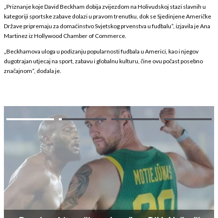
„Priznanje koje David Beckham dobija zvijezdom na Holivudskoj stazi slavnih u
kategoriji sportske zabave dolazi u pravom trenutku, dok se Sjedinjene Američke
Države pripremaju za domaćinstvo Svjetskog prvenstva u fudbalu“, izjavila je Ana
Martinez iz Hollywood Chamber of Commerce.
„Beckhamova uloga u podizanju popularnosti fudbala u Americi, kao i njegov
dugotrajan utjecaj na sport, zabavu i globalnu kulturu, čine ovu počast posebno
značajnom“, dodala je.