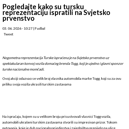
Pogledajte kako su tursku
reprezentaciju ispratili na Svjetsko
prvenstvo
03. 06. 2026 - 10:27
|
Fudbal
Tweet
Nogometna reprezentacija Turske ispraćena je na Svjetsko prvenstvo uz
spektakularan konvoj vozila domaćeg brenda Togg, koji je ujedno i glavni sponzor
turske nacionalne momčadi.
Ovoj akciji odazvao se velik broj vlasnika automobila marke Togg, koji su za ovu
priliku svoja vozila ukrasili turskim zastavama
Na ispraćaju, kojem su u velikom broju prisustvovali vlasnici Togg vozila,
automobili ukrašeni turskim zastavama stvorili su impresivan prizor. Tokom
putovanja, koje je duh nacionalnog jedinstva i zajedništva prenijelo na ulice