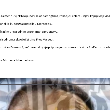
 za mene uvijek bilo puno više od samog tima, rekao je Leclerc u izjavi koju je objavio 
tonellija i Georgea Russella u Mercedesu.
iti s njim u "narednim sezonama" u prvenstvu.
o prirodnom, rekao je šef tima Fred Vasseur.
ozača u Formuli 1, već i osoba koja je potpuno jedno s timom i svime što Ferrari predst
', iza Michaela Schumachera.