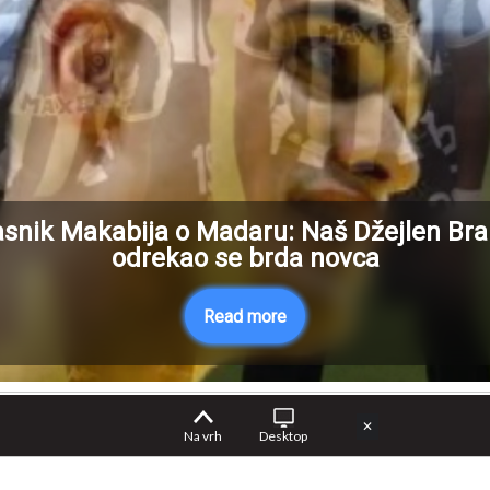
asnik Makabija o Madaru: Naš Džejlen Bra
odrekao se brda novca
Read more
✕
Na vrh
Desktop