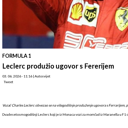
FORMULA 1
Leclerc produžio ugovor s Fererijem
03. 06. 2026 - 11:16
|
Autosvijet
Tweet
Vozač Charles Leclerc obvezao se na višegodišnje produženje ugovora s Ferrarijem, p
Dvadesetosmogodišnji Leclerc koji je iz Monaca vozi za momčad iz Maranella u F1 od