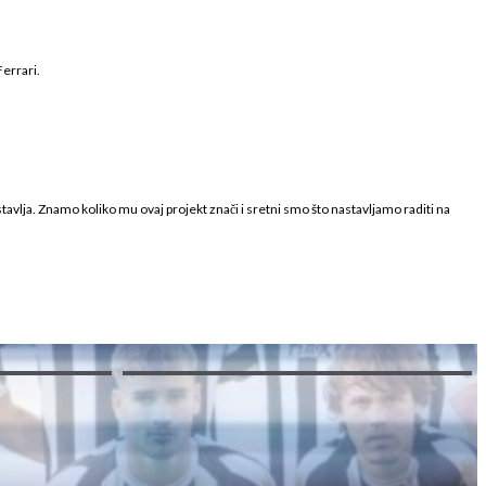
Ferrari.
avlja. Znamo koliko mu ovaj projekt znači i sretni smo što nastavljamo raditi na