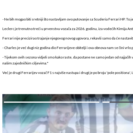
- Ne bih mogao biti sretniji što nastavljam ovo putovanje sa Scuderia Ferrari HP. To je
Leclerc je trenutno treći u prvenstvu vozača za 2026. godinu, iza vodećih Kimija An
Ferrari nije precizirao trajanje njegovog novog ugovora, rekavši samo da će nastav
- Charles je već dugi niz godina dio Ferrarijeve obitelji i ova obnova nam se čini vrl
- Tijekom ovih sezona vidjeli smo kako raste, da postane ne samo jedan od najjačih v
našim zajedničkim ciljevima."
Već je drugi Ferrarijev vozač F1 s najviše nastupa i drugi je po broju 'pole positiona