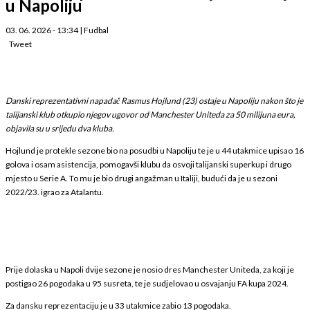
u Napoliju
03. 06. 2026 - 13:34
|
Fudbal
Tweet
Danski reprezentativni napadač Rasmus Hojlund (23) ostaje u Napoliju nakon što je
talijanski klub otkupio njegov ugovor od Manchester Uniteda za 50 milijuna eura,
objavila su u srijedu dva kluba.
Hojlund je protekle sezone bio na posudbi u Napoliju te je u 44 utakmice upisao 16
golova i osam asistencija, pomogavši klubu da osvoji talijanski superkup i drugo
mjesto u Serie A. To mu je bio drugi angažman u Italiji, budući da je u sezoni
2022/23. igrao za Atalantu.
Prije dolaska u Napoli dvije sezone je nosio dres Manchester Uniteda, za koji je
postigao 26 pogodaka u 95 susreta, te je sudjelovao u osvajanju FA kupa 2024.
Za dansku reprezentaciju je u 33 utakmice zabio 13 pogodaka.