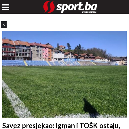
✕
Savez presjekao: Igman i TOŠK ostaju,