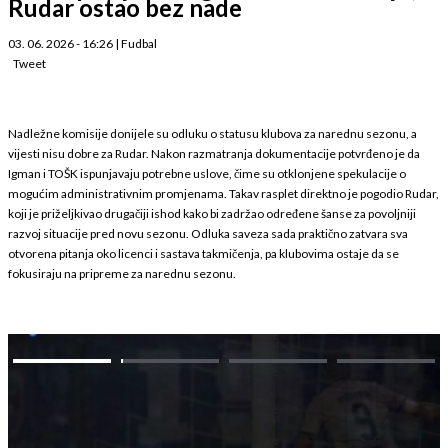
Rudar ostao bez nade
03. 06. 2026 - 16:26
|
Fudbal
Tweet
Nadležne komisije donijele su odluku o statusu klubova za narednu sezonu, a
vijesti nisu dobre za Rudar. Nakon razmatranja dokumentacije potvrđeno je da
Igman i TOŠK ispunjavaju potrebne uslove, čime su otklonjene spekulacije o
mogućim administrativnim promjenama. Takav rasplet direktno je pogodio Rudar,
koji je priželjkivao drugačiji ishod kako bi zadržao određene šanse za povoljniji
razvoj situacije pred novu sezonu. Odluka saveza sada praktično zatvara sva
otvorena pitanja oko licenci i sastava takmičenja, pa klubovima ostaje da se
fokusiraju na pripreme za narednu sezonu.