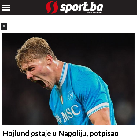
✕
Hojlund ostaje u Napoliju, potpisao