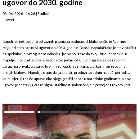
ugovor do 2030. godine
03. 06. 2026 - 16:26
|
Fudbal
Tweet
Napoli je riješio jedno od važnih pitanja za budućnost kluba, pošto je Rasmus
Hojlund potpisao novi ugovor do 2030. godine. Danski napadač tako je stavio tačku
na spekulacije o mogućem odlasku i jasno pokazao da svoju budućnost vidi u
Napulju. Hojlund je prošle sezone bio jedan od ključnih igrača ekipe i svojim
partijama privukao pažnju brojnih evropskih velikana. Uprkos interesovanju
drugih klubova, Napoli je uspio da ga zadrži i produži saradnju na duži period. U
klubu vjeruju da će upravo oko njega graditi napad u narednim godinama, a novi
ugovor predstavlja važan signal stabilnosti nakon brojnih promjena tokom ljeta.