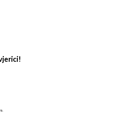
jerici!
va.