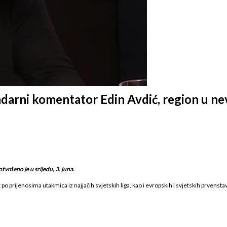
darni komentator Edin Avdić, region u nev
vrđeno je u srijedu, 3. juna.
o prijenosima utakmica iz najjačih svjetskih liga, kao i evropskih i svjetskih prvensta