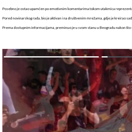
Posebno je ostao upamćen po emotivnim komentarima tokom utakmica reprezentacij
Pored novinarskog rada, bio je aktivan i na društvenim mrežama, gdje je kreirao sad
Prema dostupnim informacijama, preminuo je u svom stanu u Beogradu nakon što s