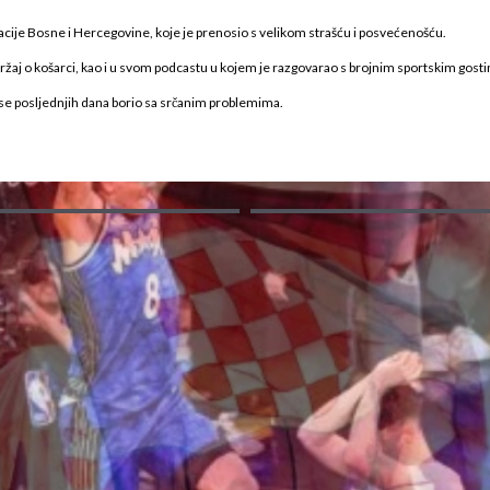
e Bosne i Hercegovine, koje je prenosio s velikom strašću i posvećenošću.
ržaj o košarci, kao i u svom podcastu u kojem je razgovarao s brojnim sportskim gost
e posljednjih dana borio sa srčanim problemima.