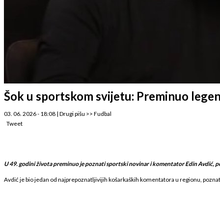
Šok u sportskom svijetu: Preminuo legen
03. 06. 2026 - 18:08
|
Drugi pišu
>>
Fudbal
Tweet
U 49. godini života preminuo je poznati sportski novinar i komentator Edin Avdić, pot
Avdić je bio jedan od najprepoznatljivijih košarkaških komentatora u regionu, poznat p