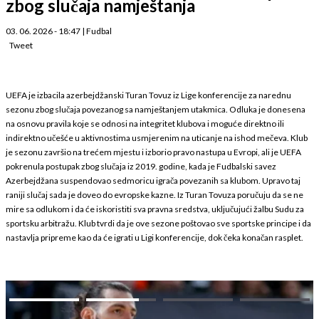
zbog slučaja namještanja
03. 06. 2026 - 18:47
|
Fudbal
Tweet
UEFA je izbacila azerbejdžanski Turan Tovuz iz Lige konferencije za narednu
sezonu zbog slučaja povezanog sa namještanjem utakmica. Odluka je donesena
na osnovu pravila koje se odnosi na integritet klubova i moguće direktno ili
indirektno učešće u aktivnostima usmjerenim na uticanje na ishod mečeva. Klub
je sezonu završio na trećem mjestu i izborio pravo nastupa u Evropi, ali je UEFA
pokrenula postupak zbog slučaja iz 2019. godine, kada je Fudbalski savez
Azerbejdžana suspendovao sedmoricu igrača povezanih sa klubom. Upravo taj
raniji slučaj sada je doveo do evropske kazne. Iz Turan Tovuza poručuju da se ne
mire sa odlukom i da će iskoristiti sva pravna sredstva, uključujući žalbu Sudu za
sportsku arbitražu. Klub tvrdi da je ove sezone poštovao sve sportske principe i da
nastavlja pripreme kao da će igrati u Ligi konferencije, dok čeka konačan rasplet.