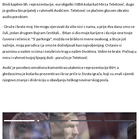
Bivši kapiten bh. reprezentacije, euroligaški i NBA košarkaš Mirza Teletović, dugo
je godina bio prijatelj s rahmetli Avdićem. Teletović se plačnim glasom obratio
audio porukom.
- Druže i brate moj. Ne mogu vjerovati da više nisi s nama, a prije dva dana smo se
čuli, jedan drugom Bajram čestitali... Bitan si dio moje karijere i da nije one tvoje
čuvene rečenice: "S' parkinga", možda ne bi bilo ni mene ovakvog, a što je još
važnije, moja porodica i ja smo te doživljavali kao najvoljenijeg. Ostavio si
prazninu u našim srcima i neizbrisiv trag u našim životima. Volim te brate. Počivaj u
miru i rahmet tvojoj lijepoj duši - poručio je Teletović.
Avdić je posebno emotivno komentirao utakmice reprezentacije BiH, a
gledaocima je košarku prezentirao i kroz priče iz života igrača, koji su znali cijeniti
njegovo znanje i diskreciju u obavljanju teškog novinarskog posla.