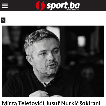
✕
Mirza Teletović i Jusuf Nurkić šokirani