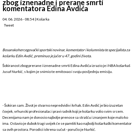
zbog iznenadne i prerane smrti
komentatora Edina Avdića
04. 06. 2026 - 08:54
|
Košarka
Tweet
Bosanskohercegovački sportski novinar, komentator i kolumnista te specijalista za
košarku Edin Avdić, preminuo je jučer u 47. godini života.
Šokiranost zbog prerane i iznenadne smrti Edina Avdića izrazio je i NBA košarkaš
Jusuf Nurkić, s kojim je snimio te emitovao i svoju posljednju emisiju.
- Šokiran sam. Život je stvarno nepredvidiv i krhak. Edin Avdić je bio izuzetan
čovjek, vrhunski profesionalac i pravi radnik koji je košarku volio svim srcem.
Decenijama nam je donosio najbolje prenose sa strašću i znanjem koje malo ko
ima. Ostavio je dubok trag i uvijek će se pamtiti kao najbolji košarkaški komentator
sa ovih prostora. Porodici iskrena sućut - poručio je Nurkić.