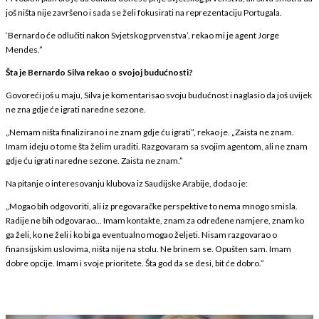
još ništa nije završeno i sada se želi fokusirati na reprezentaciju Portugala.
‘Bernardo će odlučiti nakon Svjetskog prvenstva’, rekao mi je agent Jorge
Mendes.”
Šta je Bernardo Silva rekao o svojoj budućnosti?
Govoreći još u maju, Silva je komentarisao svoju budućnost i naglasio da još uvijek
ne zna gdje će igrati naredne sezone.
„Nemam ništa finalizirano i ne znam gdje ću igrati”, rekao je. „Zaista ne znam.
Imam ideju o tome šta želim uraditi. Razgovaram sa svojim agentom, ali ne znam
gdje ću igrati naredne sezone. Zaista ne znam.”
Na pitanje o interesovanju klubova iz Saudijske Arabije, dodao je:
„Mogao bih odgovoriti, ali iz pregovaračke perspektive to nema mnogo smisla.
Radije ne bih odgovarao... Imam kontakte, znam za određene namjere, znam ko
ga želi, ko ne želi i ko bi ga eventualno mogao željeti. Nisam razgovarao o
finansijskim uslovima, ništa nije na stolu. Ne brinem se. Opušten sam. Imam
dobre opcije. Imam i svoje prioritete. Šta god da se desi, bit će dobro.”