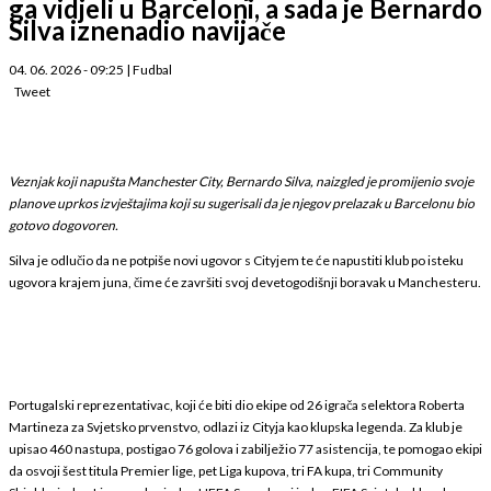
ga vidjeli u Barceloni, a sada je Bernardo
Silva iznenadio navijače
04. 06. 2026 - 09:25
|
Fudbal
Tweet
Veznjak koji napušta Manchester City, Bernardo Silva, naizgled je promijenio svoje
planove uprkos izvještajima koji su sugerisali da je njegov prelazak u Barcelonu bio
gotovo dogovoren.
Silva je odlučio da ne potpiše novi ugovor s Cityjem te će napustiti klub po isteku
ugovora krajem juna, čime će završiti svoj devetogodišnji boravak u Manchesteru.
Portugalski reprezentativac, koji će biti dio ekipe od 26 igrača selektora Roberta
Martineza za Svjetsko prvenstvo, odlazi iz Cityja kao klupska legenda. Za klub je
upisao 460 nastupa, postigao 76 golova i zabilježio 77 asistencija, te pomogao ekipi
da osvoji šest titula Premier lige, pet Liga kupova, tri FA kupa, tri Community