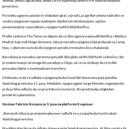
Shielda, jednu Ligu prvaka, jedan UEFA Superkup i jedno FIFA Svjetsko klupsko
prvenstvo.
Po isteku ugovora postat će slobodan igrač, a prvak La Lige Barcelona naširoko se
smatra njegovom najvjerovatnijom sljedećom destinacijom, uprkos
povezivanjima s povratkom u njegov matični klub Benficu.
Prošle sedmice The Times je objavio da su Silvi ugovore ponudili Benfica i Atletico
Madrid, koji vodi Diego Simeone, iako je navodno njegova želja prelazak na Camp
Nou, s obzirom na to da dio njegove porodice trenutno živi u Kataloniji.
Barcelona je navodno spremna ponuditi Silvi platu od 80.000 funti sedmično, što
je znatno manje od onoga što zarađuje u Cityju, ali se ne očekuje da će to biti
presudan faktor u eventualnom transferu.
Očekivalo se da će odluka o njegovoj budućnosti biti donesena prije početka
Svjetskog prvenstva 11. juna. Međutim, njegov agent Jorge Mendes nagovijestio
je da je Silva odlučio da se prvo fokusira na turnir, što predstavlja očigledan
preokret u planovima.
Novinar Fabrizio Romano je 3. juna na platformi X napisao:
„Bernardo Silva je promijenio planove i odlučit će o svojoj budućnosti nakon
Svjetskog prvenstva.
Prvobitni plan bio je da odluku donese prije Svjetskog prvenstva, ali Silva smatra da