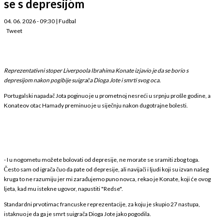
se s depresijom
04. 06. 2026 - 09:30
|
Fudbal
Tweet
Reprezentativni stoper Liverpoola Ibrahima Konate izjavio je da se borio s
depresijom nakon pogibije suigrača Dioga Jote i smrti svog oca.
Portugalski napadač Jota poginuo je u prometnoj nesreći u srpnju prošle godine, a
Konateov otac Hamady preminuo je u siječnju nakon dugotrajne bolesti.
- I u nogometu možete bolovati od depresije, ne morate se sramiti zbog toga.
Često sam od igrača čuo da pate od depresije, ali navijači i ljudi koji su izvan našeg
kruga to ne razumiju jer mi zarađujemo puno novca, rekao je Konate, koji će ovog
ljeta, kad mu istekne ugovor, napustiti "Redse".
Standardni prvotimac francuske reprezentacije, za koju je skupio 27 nastupa,
istaknuo je da ga je smrt suigrača Dioga Jote jako pogodila.