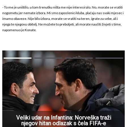
- To me je uništilo, u tom trenutku ništa me nije interesiralo. No, morate se vratiti
nogometu jer nemate izbora. Mi smo zaposlenici kluba, plaćaju nas svaki mjesec i
imamo obaveze. Nije bilo izbora, morate se vratiti na teren, igrate za sebe, ali i
njega te njegovu obitelj. Ne možete to preboljeti, ali morate naučiti živjeti s time,
napomenuo je Konate.
Veliki udar na Infantina: Norveška traži
njegov hitan odlazak s čela FIFA-e