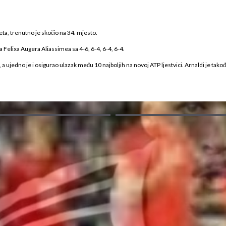
eta, trenutno je skočio na 34. mjesto.
a Felixa Augera Aliassimea sa 4-6, 6-4, 6-4, 6-4.
 ujedno je i osigurao ulazak među 10 najboljih na novoj ATP ljestvici. Arnaldi je tako