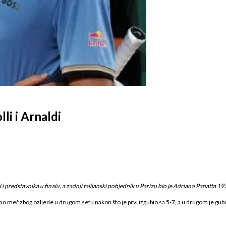
li i Arnaldi
i i predstavnika u finalu, a zadnji talijanski pobjednik u Parizu bio je Adriano Panatta 19
ao meč zbog ozljede u drugom setu nakon što je prvi izgubio sa 5-7, a u drugom je gubi