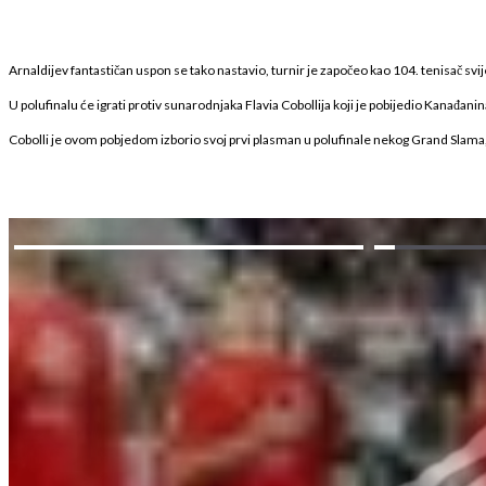
Arnaldijev fantastičan uspon se tako nastavio, turnir je započeo kao 104. tenisač svij
U polufinalu će igrati protiv sunarodnjaka Flavia Cobollija koji je pobijedio Kanađanin
Cobolli je ovom pobjedom izborio svoj prvi plasman u polufinale nekog Grand Slama, a