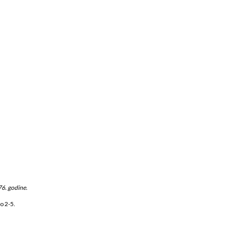
76. godine.
o 2-5.