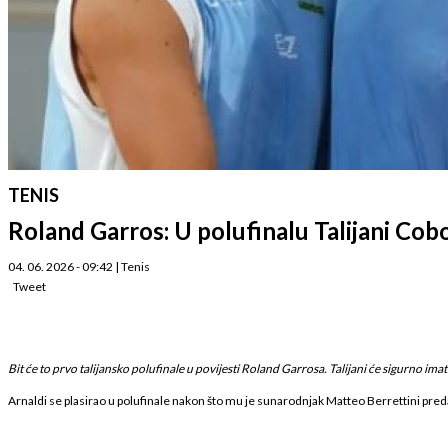
TENIS
Roland Garros: U polufinalu Talijani Cobol
04. 06. 2026 - 09:42
|
Tenis
Tweet
Bit će to prvo talijansko polufinale u povijesti Roland Garrosa. Talijani će sigurno imat
Arnaldi se plasirao u polufinale nakon što mu je sunarodnjak Matteo Berrettini pred