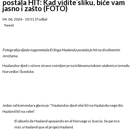
postala HIT: Kad vidite sliku, biće vam
jasno i zašto (FOTO)
04. 06. 2026 - 10:31
|
Fudbal
Tweet
Fotografija djeda nogometaša Erlinga Haalanda postala je hit na društvenim
mrežama.
Haalandov djed s očeve strane snimljen je na tribinama tokom utakmice između
Norveške i Švedske.
Jedan od komentara glasio je: "Haalandov djed više liči na Haalanda nego što
Haaland liči na sebe".
El abuelo de Haaland apoyando en el Noruega vs Suecia. Se parece
más a Haaland que el propio Haaland.