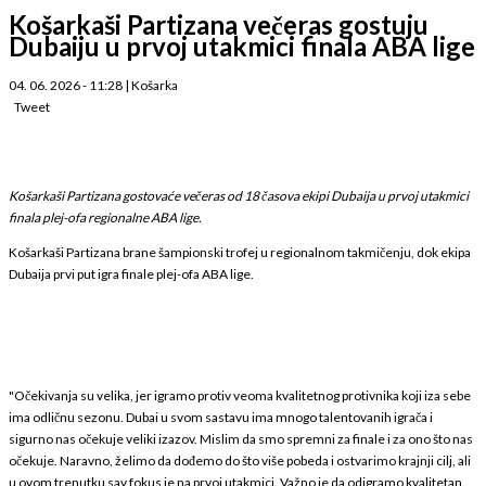
Košarkaši Partizana večeras gostuju
Dubaiju u prvoj utakmici finala ABA lige
04. 06. 2026 - 11:28
|
Košarka
Tweet
Košarkaši Partizana gostovaće večeras od 18 časova ekipi Dubaija u prvoj utakmici
finala plej-ofa regionalne ABA lige.
Košarkaši Partizana brane šampionski trofej u regionalnom takmičenju, dok ekipa
Dubaija prvi put igra finale plej-ofa ABA lige.
"Očekivanja su velika, jer igramo protiv veoma kvalitetnog protivnika koji iza sebe
ima odličnu sezonu. Dubai u svom sastavu ima mnogo talentovanih igrača i
sigurno nas očekuje veliki izazov. Mislim da smo spremni za finale i za ono što nas
očekuje. Naravno, želimo da dođemo do što više pobeda i ostvarimo krajnji cilj, ali
u ovom trenutku sav fokus je na prvoj utakmici. Važno je da odigramo kvalitetan