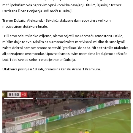
meč i pokušamo da napravimo prvi korak ka osvajanju titule", izjavio je trener
Partizana Đoan Penjaroja uoči meča u Dubaiju.
Trener Dubaija, Aleksandar Sekulić, istakao je da njegov tim s velikom
motivacijom dočekuje finale.
- Bili smo odsutni neko vrijeme, nismo osjetili ovu domaću atmosferu. Dakle,
mislim da je to sve. Mislim da su momci zaista motivisani, mislim da smo igrali
zaista dobro i samo moramo nastaviti igrati kao i do sada. Bit će to teška utakmica,
ali poznajemo ove momke. Upoznati smo s ovim momcima i radujemo se što će
izaći i dati sve od sebe - rekao je trener Dubaija.
Utakmica počinje u 18 sati, prenos na kanalu Arena 1 Premium.