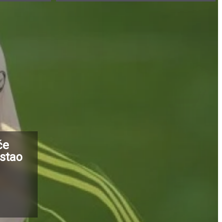
će
istao