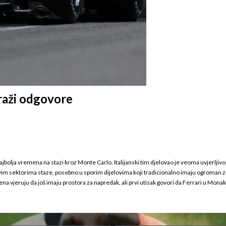
traži odgovore
jbolja vremena na stazi kroz Monte Carlo. Italijanski tim djelovao je veoma uvjerljivo
svim sektorima staze, posebno u sporim dijelovima koji tradicionalno imaju ogroman zna
vjeruju da još imaju prostora za napredak, ali prvi utisak govori da Ferrari u Monaku 