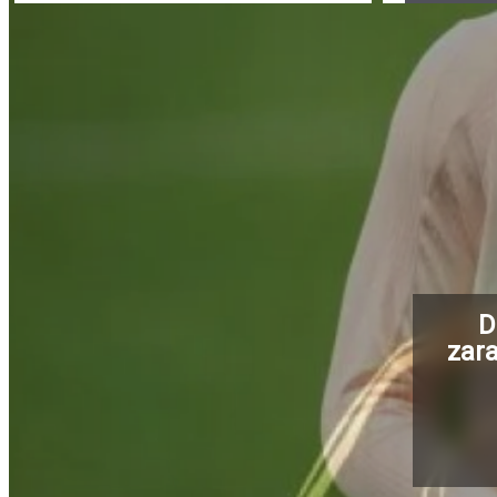
D
zara