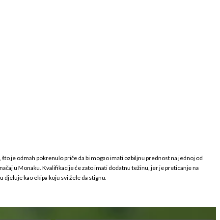
, što je odmah pokrenulo priče da bi mogao imati ozbiljnu prednost na jednoj od
čaj u Monaku. Kvalifikacije će zato imati dodatnu težinu, jer je preticanje na
djeluje kao ekipa koju svi žele da stignu.