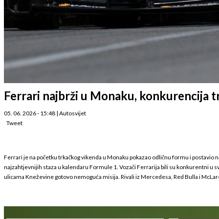
Ferrari najbrži u Monaku, konkurencija 
05. 06. 2026 - 15:48
|
Autosvijet
Tweet
Ferrari je na početku trkačkog vikenda u Monaku pokazao odličnu formu i postavio na
najzahtjevnijih staza u kalendaru Formule 1. Vozači Ferrarija bili su konkurentni u 
ulicama Kneževine gotovo nemoguća misija. Rivali iz Mercedesa, Red Bulla i McLarena 