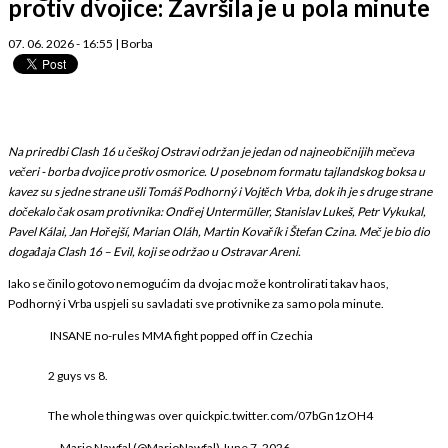
protiv dvojice: Završila je u pola minute
07. 06. 2026 - 16:55
|
Borba
Na priredbi Clash 16 u češkoj Ostravi održan je jedan od najneobičnijih mečeva
večeri - borba dvojice protiv osmorice. U posebnom formatu tajlandskog boksa u
kavez su s jedne strane ušli Tomáš Podhorný i Vojtěch Vrba, dok ih je s druge strane
dočekalo čak osam protivnika: Ondřej Untermüller, Stanislav Lukeš, Petr Vykukal,
Pavel Kálai, Jan Hořejší, Marian Oláh, Martin Kovařík i Štefan Czina. Meč je bio dio
događaja Clash 16 – Evil, koji se održao u Ostravar Areni.
Iako se činilo gotovo nemogućim da dvojac može kontrolirati takav haos,
Podhorný i Vrba uspjeli su savladati sve protivnike za samo pola minute.
INSANE no-rules MMA fight popped off in Czechia
2 guys vs 8.
The whole thing was over quick
pic.twitter.com/07bGn1zOH4
— Mario Nawfal (@MarioNawfal)
June 7, 2026