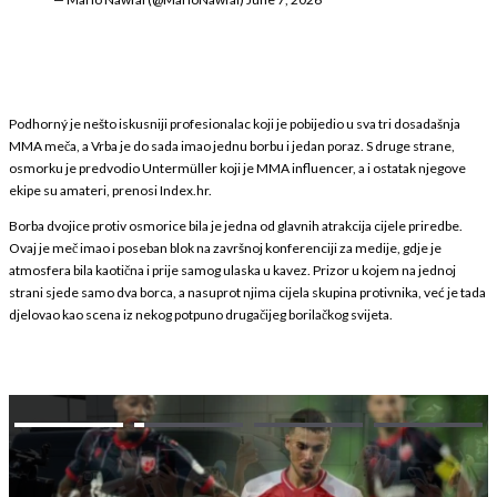
Podhorný je nešto iskusniji profesionalac koji je pobijedio u sva tri dosadašnja
MMA meča, a Vrba je do sada imao jednu borbu i jedan poraz. S druge strane,
osmorku je predvodio Untermüller koji je MMA influencer, a i ostatak njegove
ekipe su amateri, prenosi Index.hr.
Borba dvojice protiv osmorice bila je jedna od glavnih atrakcija cijele priredbe.
Ovaj je meč imao i poseban blok na završnoj konferenciji za medije, gdje je
atmosfera bila kaotična i prije samog ulaska u kavez. Prizor u kojem na jednoj
strani sjede samo dva borca, a nasuprot njima cijela skupina protivnika, već je tada
djelovao kao scena iz nekog potpuno drugačijeg borilačkog svijeta.