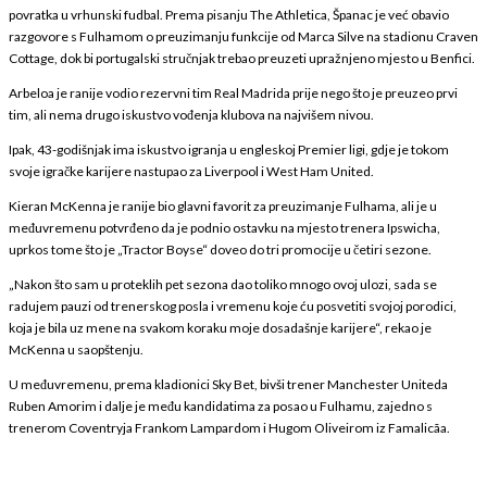
povratka u vrhunski fudbal. Prema pisanju The Athletica, Španac je već obavio
razgovore s Fulhamom o preuzimanju funkcije od Marca Silve na stadionu Craven
Cottage, dok bi portugalski stručnjak trebao preuzeti upražnjeno mjesto u Benfici.
Arbeloa je ranije vodio rezervni tim Real Madrida prije nego što je preuzeo prvi
tim, ali nema drugo iskustvo vođenja klubova na najvišem nivou.
Ipak, 43-godišnjak ima iskustvo igranja u engleskoj Premier ligi, gdje je tokom
svoje igračke karijere nastupao za Liverpool i West Ham United.
Kieran McKenna je ranije bio glavni favorit za preuzimanje Fulhama, ali je u
međuvremenu potvrđeno da je podnio ostavku na mjesto trenera Ipswicha,
uprkos tome što je „Tractor Boyse“ doveo do tri promocije u četiri sezone.
„Nakon što sam u proteklih pet sezona dao toliko mnogo ovoj ulozi, sada se
radujem pauzi od trenerskog posla i vremenu koje ću posvetiti svojoj porodici,
koja je bila uz mene na svakom koraku moje dosadašnje karijere“, rekao je
McKenna u saopštenju.
U međuvremenu, prema kladionici Sky Bet, bivši trener Manchester Uniteda
Ruben Amorim i dalje je među kandidatima za posao u Fulhamu, zajedno s
trenerom Coventryja Frankom Lampardom i Hugom Oliveirom iz Famalicãa.