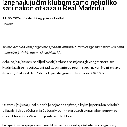
iznenađujućim klubom samo nekoliko
sati nakon otkaza u Real Madridu
11. 06. 2026 - 09:46
|
Drugi pišu
>>
Fudbal
Tweet
Alvaro Arbeloa vodi pregovore s jednim klubom iz Premier lige samo nekoliko dana
nakon što je dobio otkaz u Real Madridu.
Arbeloa je u januaru naslijedio Xabija Alonsa na mjestu glavnog trenera Real
Madrida, ali se na toj poziciji zadržao manje od pet mjeseci, nakon što nije uspio
dovesti „Kraljevski klub“ do trofeja u drugom dijelu sezone 2025/26.
U utorak (9. juna), Real Madrid je objavio saopštenje kojim je potvrđen Arbeloin
odlazak, dok se očekuje da će Jose Mourinho preuzeti ekipu nakon ponovnog
izbora Florentina Péreza za predsjednika kluba.
Iako je otpušten prije samo nekoliko dana, čini se da je Arbeloa na pragu brzog