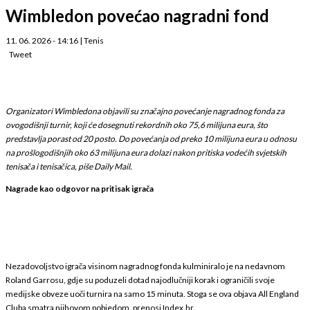
Wimbledon povećao nagradni fond
11. 06. 2026 - 14:16
|
Tenis
Tweet
Organizatori Wimbledona objavili su značajno povećanje nagradnog fonda za
ovogodišnji turnir, koji će dosegnuti rekordnih oko 75,6 milijuna eura, što
predstavlja porast od 20 posto. Do povećanja od preko 10 milijuna eura u odnosu
na prošlogodišnjih oko 63 milijuna eura dolazi nakon pritiska vodećih svjetskih
tenisača i tenisačica, piše Daily Mail.
Nagrade kao odgovor na pritisak igrača
Nezadovoljstvo igrača visinom nagradnog fonda kulminiralo je na nedavnom
Roland Garrosu, gdje su poduzeli dotad najodlučniji korak i ograničili svoje
medijske obveze uoči turnira na samo 15 minuta. Stoga se ova objava All England
Cluba smatra njihovom pobjedom, prenosi Index.hr.