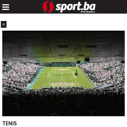
✕
TENIS