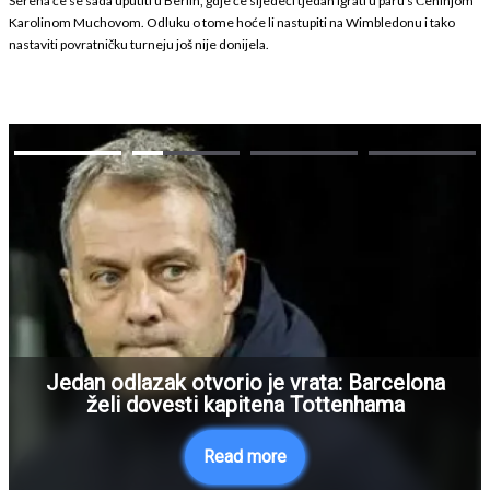
Serena će se sada uputiti u Berlin, gdje će sljedeći tjedan igrati u paru s Čehinjom
Karolinom Muchovom. Odluku o tome hoće li nastupiti na Wimbledonu i tako
nastaviti povratničku turneju još nije donijela.
Jedan odlazak otvorio je vrata: Barcelona
želi dovesti kapitena Tottenhama
Read more