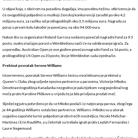
U objavi koja, s obzirom na pozadinu događaja, ima posebnu težinu, otkriveno je da
će ovogodišnji pobjednici u muškoj i ženskoj konkurenciji zaraditi po oko 4,2
milijuna eura, za razliku od prošlogodišnjih oko 3,5 milijuna eura. Nagrada za
poraz u prvom kolu također je povećana, na oko 94.000 eura.
Nakon što su organizatori Roland Garrosa nedavno povećali nagradni fond za 9,5
posto, ovako značajan porast u Wimbledonu naići će na odobravanje igrača. Za
usporedbu, Australian Open je ove godine povećao nagradni fond za 16 posto, a
prošlogodišnji US Open za 20 posto, što je Wimbledon sada izjednačio.
Prekinut povratak Serene Williams
Istovremeno, povratak Serene Williams tenisu neočekivano je prekinut u
Queen's Clubu zbog ozljede njezine partnerice u parovima, Victorije Mboko.
Devetnaestogodišnja Kanađanka nezgodno je pala tijekom svog pojedinačnog
meča protiv Karoline Pliškove u srijedu te je bila prisiljena predati meč.
Sljedećeg jutra potvrđeno je da se Mboko povlači i iz natjecanja parova, zbog čega
je 44-godišnja Williams ostala bez partnerice. Williams i Mboko su u utorak
uspješno započele turnir pobjedom protiv trećih nositeljica, Nicole Melichar-
Martinez i Erin Routliffe, a u četvrtak su trebale igrati protiv Leylah Fernandez i
Laure Siegemund.