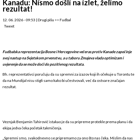
Kanadu: Nismo došli na izlet, želimo
rezultat!
12. 06. 2026 - 09:53
|
Drugi pišu
>>
Fudbal
Tweet
Fudbalska reprezentacija Bosne i Hercegovine večeras protiv Kanade započinje
svoj nastup na Svjetskom prvenstvu, a u taboru Zmajeva vlada optimizam i
uvjerenje da se može doći do pozitivnog rezultata.
Bh. reprezentativci poručuju da su spremni za izazov koji ih očekuje u Torontu te
da na Mundijal nisu stigli samo kako bi učestvovali, već da ostvare značajan
rezultat.
Veznjak Benjamin Tahirović istakao je da su pripreme protekle prema planu i da
ekipa jedva čeka početak takmičenja.
„Spremni smo, svakodnevno se pripremamo za ono što nas čeka. Mislim da nas