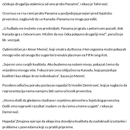
očekuje drugačija utakmica od one protiv Paname“, rekao je Tahirović.
Osvrnuo se i na remi protiv Paname u posljednjoj provjeri pred Svjetsko
prvenstvo, naglasivši da se Kanada i Panama ne mogu porediti.
„U fudbalu ne možete sve predvidjeti. Panama je igrala s petoricom pozadi, dok
Kanada igra s četvoricom. Mislim da nas čeka potpuno drugačiji meč“, poručio je
bh. veznjak.
Optimističan je i Amar Memić, koji smatra da Bosna i Hercegovina može pokazati
mnogo više od onoga što sugeriše trenutni plasman na FIFA rang-listi.
„Svjesni smo svojih kvaliteta. Ako budemo na našem nivou, pokazat ćemo da
vrijedimo mnogo više. Fokusirani smo isključivo na Kanadu, koja posjeduje
kvalitet i kao ekipa i kroz individualce“, kazao je Memić.
Posebno odlučnu poruku poslao je napadač Ermedin Demirović, koji je naglasio da
reprezentacija nema namjeru biti samo učesnik prvenstva.
„Nismo došli da gledamo stadione i osjetimo atmosferu Svjetskog prvenstva.
Došli smo napraviti rezultat i nadam se da ćemo u tome uspjeti“, rekao je
Demirović.
Napadač Zmajeva vjeruje da ekipa ima dovoljno kvaliteta da nadoknadi izostanke i
probleme s povredama koji su pratili pripreme.