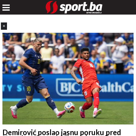
✕
Demirović poslao jasnu poruku pred