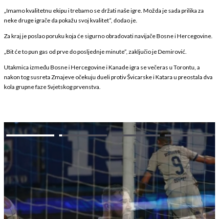
„Imamo kvalitetnu ekipu i trebamo se držati naše igre. Možda je sada prilika za
neke druge igrače da pokažu svoj kvalitet“, dodao je.
Za kraj je poslao poruku koja će sigurno obradovati navijače Bosne i Hercegovine.
„Bit će to pun gas od prve do posljednje minute“, zaključio je Demirović.
Utakmica između Bosne i Hercegovine i Kanade igra se večeras u Torontu, a
nakon tog susreta Zmajeve očekuju dueli protiv Švicarske i Katara u preostala dva
kola grupne faze Svjetskog prvenstva.