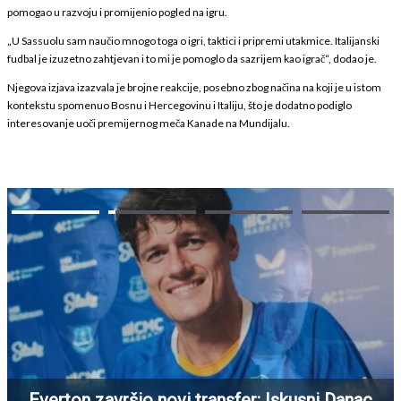
pomogao u razvoju i promijenio pogled na igru.
„U Sassuolu sam naučio mnogo toga o igri, taktici i pripremi utakmice. Italijanski
fudbal je izuzetno zahtjevan i to mi je pomoglo da sazrijem kao igrač“, dodao je.
Njegova izjava izazvala je brojne reakcije, posebno zbog načina na koji je u istom
kontekstu spomenuo Bosnu i Hercegovinu i Italiju, što je dodatno podiglo
interesovanje uoči premijernog meča Kanade na Mundijalu.
Everton završio novi transfer: Iskusni Danac