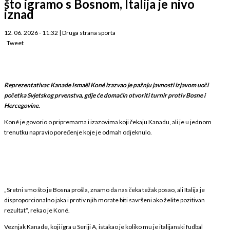
što igramo s Bosnom, Italija je nivo
iznad
12. 06. 2026 - 11:32
|
Druga strana sporta
Tweet
Reprezentativac Kanade Ismaël Koné izazvao je pažnju javnosti izjavom uoči
početka Svjetskog prvenstva, gdje će domaćin otvoriti turnir protiv Bosne i
Hercegovine.
Koné je govorio o pripremama i izazovima koji čekaju Kanadu, ali je u jednom
trenutku napravio poređenje koje je odmah odjeknulo.
„Sretni smo što je Bosna prošla, znamo da nas čeka težak posao, ali Italija je
disproporcionalno jaka i protiv njih morate biti savršeni ako želite pozitivan
rezultat“, rekao je Koné.
Veznjak Kanade, koji igra u Seriji A, istakao je koliko mu je italijanski fudbal