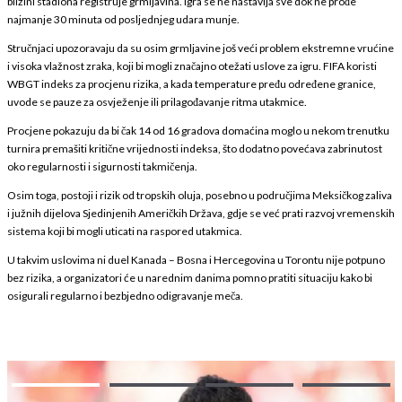
blizini stadiona registruje grmljavina. Igra se ne nastavlja sve dok ne prođe
najmanje 30 minuta od posljednjeg udara munje.
Stručnjaci upozoravaju da su osim grmljavine još veći problem ekstremne vrućine
i visoka vlažnost zraka, koji bi mogli značajno otežati uslove za igru. FIFA koristi
WBGT indeks za procjenu rizika, a kada temperature pređu određene granice,
uvode se pauze za osvježenje ili prilagođavanje ritma utakmice.
Procjene pokazuju da bi čak 14 od 16 gradova domaćina moglo u nekom trenutku
turnira premašiti kritične vrijednosti indeksa, što dodatno povećava zabrinutost
oko regularnosti i sigurnosti takmičenja.
Osim toga, postoji i rizik od tropskih oluja, posebno u područjima Meksičkog zaliva
i južnih dijelova Sjedinjenih Američkih Država, gdje se već prati razvoj vremenskih
sistema koji bi mogli uticati na raspored utakmica.
U takvim uslovima ni duel Kanada – Bosna i Hercegovina u Torontu nije potpuno
bez rizika, a organizatori će u narednim danima pomno pratiti situaciju kako bi
osigurali regularno i bezbjedno odigravanje meča.