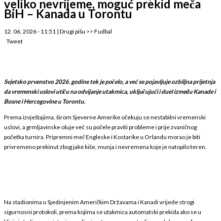
veliko nevrijeme, moguć prekid meča
BiH – Kanada u Torontu
12. 06. 2026 - 11:51
|
Drugi pišu
>>
Fudbal
Tweet
Svjetsko prvenstvo 2026. godine tek je počelo, a već se pojavljuje ozbiljna prijetnja
da vremenski uslovi utiču na odvijanje utakmica, uključujući i duel između Kanade i
Bosne i Hercegovine u Torontu.
Prema izvještajima, širom Sjeverne Amerike očekuju se nestabilni vremenski
uslovi, a grmljavinske oluje već su počele praviti probleme i prije zvaničnog
početka turnira. Pripremni meč Engleske i Kostarike u Orlandu morao je biti
privremeno prekinut zbog jake kiše, munja i nevremena koje je natopilo teren.
Na stadionima u Sjedinjenim Američkim Državama i Kanadi vrijede strogi
sigurnosni protokoli, prema kojima se utakmica automatski prekida ako se u