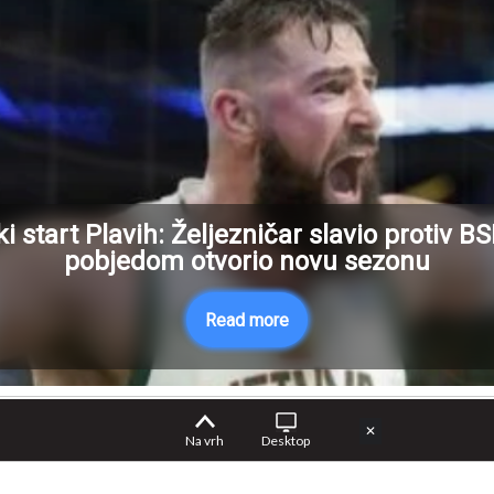
ki start Plavih: Željezničar slavio protiv BS
pobjedom otvorio novu sezonu
Read more
✕
Na vrh
Desktop