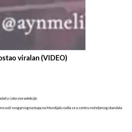
ostao viralan (VIDEO)
ali u i oko ove selekcije.
 no uoči svog prvog nastupa na Mundijalu našla se u centru neželjenog skandala.