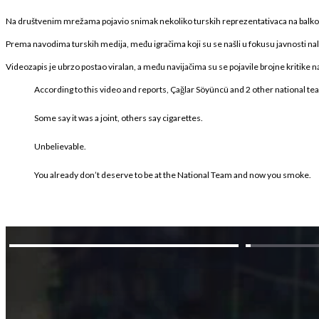
Na društvenim mrežama pojavio snimak nekoliko turskih reprezentativaca na balko
Prema navodima turskih medija, među igračima koji su se našli u fokusu javnosti nala
Videozapis je ubrzo postao viralan, a među navijačima su se pojavile brojne kritike 
According to this video and reports, Çağlar Söyüncü and 2 other national te
Some say it was a joint, others say cigarettes.
Unbelievable.
You already don’t deserve to be at the National Team and now you smoke.