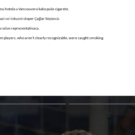
nu hotela u Vancouveru kako puše cigarete.
zi se i iskusni stoper Çağlar Söyüncü.
na račun reprezentativaca.
am players, who aren’t clearly recognizable, were caught smoking.