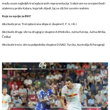
među osam najboljih trećeplasiranih reprezentacija. S obzirom na osvojeni bod i
utakmicu protiv Katara, koja tek slijedi, taj se cilj čini sasvim realnim.
Koje su opcije za BiH?
Ako bude prva: Trećeplasirana ekipa iz skupine E, F, G, I ili J
Ako bude druga: ide na drugog iz skupine A (Meksiko, Južna Koreja, Južna Afrika,
Češka)
Ako bude treća: ide na pobjednika skupine D (SAD, Turska, Australija ili Paragvaj)