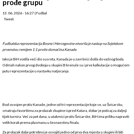
prođe grupu
13. 06. 2026 - 16:27
|
Fudbal
Tweet
Fudbalska reprezentacija Bosne i Hercegovine otvorila je nastup na Svjetskom
prvenstvu remijem 1:1 protiv domaćina Kanade.
Iako je BiH vodila veći dio susreta, Kanada je u završnici došla do važnog boda.
Odmah nakon prvog dvoboja u skupini B krenule su i prve kalkulacije o mogućem
putu reprezentacije u nastavku natjecanja.
Bod osvojen protiv Kanade, jedne od tri reprezentacije koje se, uz Švicarsku,
smatraju favoritima za prolazak skupine ispred Katara, dobar je poticaj za daljnji
tijek turnira. Već za pet dana, u utakmici protiv Švicarske, BiH ima priliku napraviti
velik korak prema plasmanu u šesnaestinu finala.
Za prolazak dalje potrebno je osvojiti jedno od prva dva mjesta u skupini ili biti