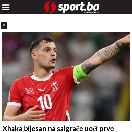
✕
Xhaka bijesan na saigrače uoči prve