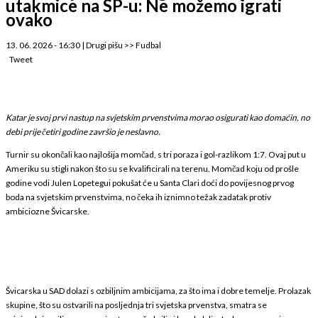
utakmice na SP-u: Ne možemo igrati
ovako
13. 06. 2026 - 16:30
|
Drugi pišu
>>
Fudbal
Tweet
Katar je svoj prvi nastup na svjetskim prvenstvima morao osigurati kao domaćin, no
debi prije četiri godine završio je neslavno.
Turnir su okončali kao najlošija momčad, s tri poraza i gol-razlikom 1:7. Ovaj put u
Ameriku su stigli nakon što su se kvalificirali na terenu. Momčad koju od prošle
godine vodi Julen Lopetegui pokušat će u Santa Clari doći do povijesnog prvog
boda na svjetskim prvenstvima, no čeka ih iznimno težak zadatak protiv
ambiciozne Švicarske.
Švicarska u SAD dolazi s ozbiljnim ambicijama, za što ima i dobre temelje. Prolazak
skupine, što su ostvarili na posljednja tri svjetska prvenstva, smatra se