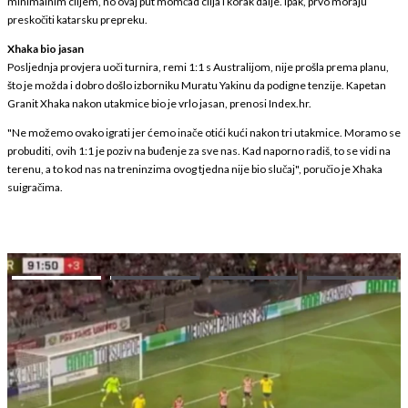
minimalnim ciljem, no ovaj put momčad cilja i korak dalje. Ipak, prvo moraju
preskočiti katarsku prepreku.
Xhaka bio jasan
Posljednja provjera uoči turnira, remi 1:1 s Australijom, nije prošla prema planu,
što je možda i dobro došlo izborniku Muratu Yakinu da podigne tenzije. Kapetan
Granit Xhaka nakon utakmice bio je vrlo jasan, prenosi Index.hr.
"Ne možemo ovako igrati jer ćemo inače otići kući nakon tri utakmice. Moramo se
probuditi, ovih 1:1 je poziv na buđenje za sve nas. Kad naporno radiš, to se vidi na
terenu, a to kod nas na treninzima ovog tjedna nije bio slučaj", poručio je Xhaka
suigračima.