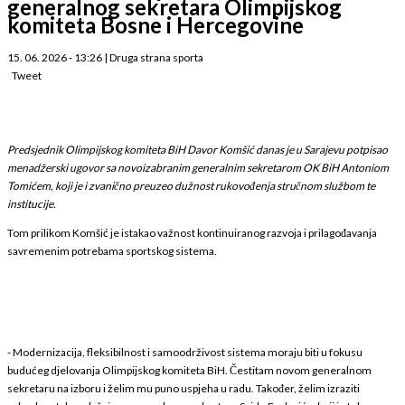
generalnog sekretara Olimpijskog
komiteta Bosne i Hercegovine
15. 06. 2026 - 13:26
|
Druga strana sporta
Tweet
Predsjednik Olimpijskog komiteta BiH Davor Komšić danas je u Sarajevu potpisao
menadžerski ugovor sa novoizabranim generalnim sekretarom OK BiH Antoniom
Tomićem, koji je i zvanično preuzeo dužnost rukovođenja stručnom službom te
institucije.
Tom prilikom Komšić je istakao važnost kontinuiranog razvoja i prilagođavanja
savremenim potrebama sportskog sistema.
- Modernizacija, fleksibilnost i samoodrživost sistema moraju biti u fokusu
budućeg djelovanja Olimpijskog komiteta BiH. Čestitam novom generalnom
sekretaru na izboru i želim mu puno uspjeha u radu. Također, želim izraziti