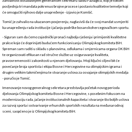
zahvalnost dosadašnjem generalnom sekretaru Saidu Fazlagiću, koji je tokom
posljednja tri mandata pokrenuo brojne procese i postavio kvalitetne temelje koji
će omogućiti njihovo dalje unapređenje - izjavio je Komšić.
Tomić je zahvalio na ukazanom povjerenju, naglasivši da će svoj mandat usmjeriti
ka unapređenju rada institucije i jačanju podrške bosanskohercegovačkom sportu.
- Siguran sam da ćemo zajednički pronaći najbolja rješenja i primijeniti kvalitetne
prakse koje će doprinijeti budućem funkcionisanju Olimpijskog komiteta BiH.
Spreman sam raditi u skladu s planovima, odlukama i smjernicama organa OK BiH
te organizovati efikasan rad stručne službe uz osiguravanje kvaliteta,
pravovremenosti i zakonitosti u njenom djelovanju. Moji ključni ciljevi bit će
povećanje broja sportista i ekipa Bosne i Hercegovine na olimpijskim igrama i
drugim velikim takmičenjima te stvaranje uslova za osvajanje olimpijskih medalja
- poručio je Tomić.
Imenovanje novog generalnog sekretara predstavlja početak novog perioda
djelovanja Olimpijskog komiteta Bosne i Hercegovine, s posebnim fokusom na
modernizaciju rada, jačanje institucionalnih kapaciteta i stvaranje što boljih uslova
za razvoj sporta i ostvarivanje vrhunskih sportskih rezultata na međunarodnoj
sceni, saopćeno je iz Olimpijskog komiteta BiH.