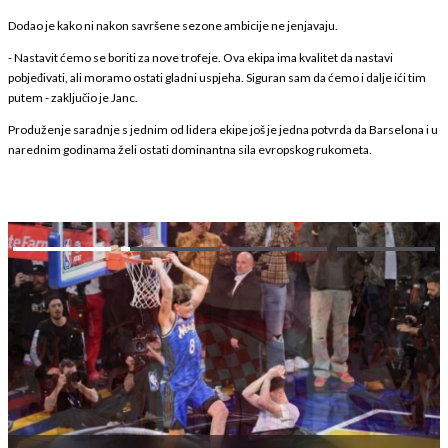
Dodao je kako ni nakon savršene sezone ambicije ne jenjavaju.
- Nastavit ćemo se boriti za nove trofeje. Ova ekipa ima kvalitet da nastavi
pobjeđivati, ali moramo ostati gladni uspjeha. Siguran sam da ćemo i dalje ići tim
putem - zaključio je Janc.
Produženje saradnje s jednim od lidera ekipe još je jedna potvrda da Barselona i u
narednim godinama želi ostati dominantna sila evropskog rukometa.