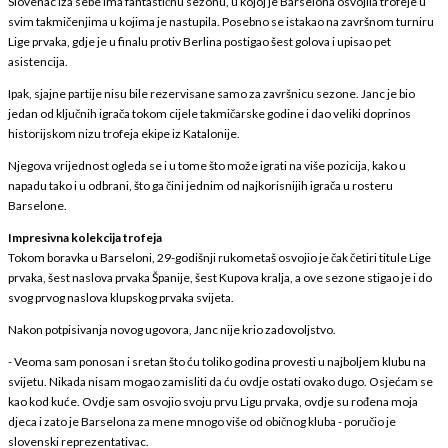
Slovenac iza sebe ima fantastičnu sezonu, u kojoj je Barselona osvojila trofeje u
svim takmičenjima u kojima je nastupila. Posebno se istakao na završnom turniru
Lige prvaka, gdje je u finalu protiv Berlina postigao šest golova i upisao pet
asistencija.
Ipak, sjajne partije nisu bile rezervisane samo za završnicu sezone. Janc je bio
jedan od ključnih igrača tokom cijele takmičarske godine i dao veliki doprinos
historijskom nizu trofeja ekipe iz Katalonije.
Njegova vrijednost ogleda se i u tome što može igrati na više pozicija, kako u
napadu tako i u odbrani, što ga čini jednim od najkorisnijih igrača u rosteru
Barselone.
Impresivna kolekcija trofeja
Tokom boravka u Barseloni, 29-godišnji rukometaš osvojio je čak četiri titule Lige
prvaka, šest naslova prvaka Španije, šest Kupova kralja, a ove sezone stigao je i do
svog prvog naslova klupskog prvaka svijeta.
Nakon potpisivanja novog ugovora, Janc nije krio zadovoljstvo.
- Veoma sam ponosan i sretan što ću toliko godina provesti u najboljem klubu na
svijetu. Nikada nisam mogao zamisliti da ću ovdje ostati ovako dugo. Osjećam se
kao kod kuće. Ovdje sam osvojio svoju prvu Ligu prvaka, ovdje su rođena moja
djeca i zato je Barselona za mene mnogo više od običnog kluba - poručio je
slovenski reprezentativac.