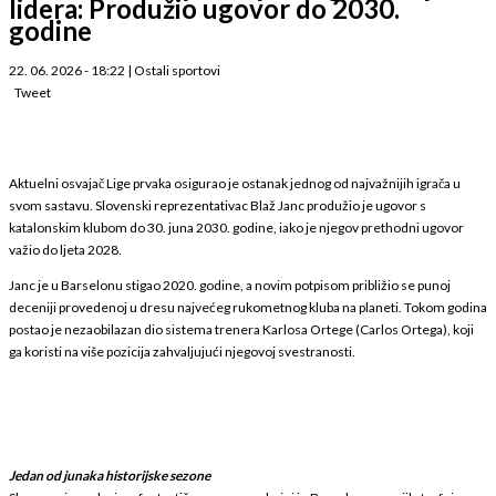
lidera: Produžio ugovor do 2030.
godine
22. 06. 2026 - 18:22
|
Ostali sportovi
Tweet
Aktuelni osvajač Lige prvaka osigurao je ostanak jednog od najvažnijih igrača u
svom sastavu. Slovenski reprezentativac Blaž Janc produžio je ugovor s
katalonskim klubom do 30. juna 2030. godine, iako je njegov prethodni ugovor
važio do ljeta 2028.
Janc je u Barselonu stigao 2020. godine, a novim potpisom približio se punoj
deceniji provedenoj u dresu najvećeg rukometnog kluba na planeti. Tokom godina
postao je nezaobilazan dio sistema trenera Karlosa Ortege (Carlos Ortega), koji
ga koristi na više pozicija zahvaljujući njegovoj svestranosti.
Jedan od junaka historijske sezone