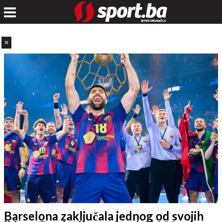
✕
Barselona zaključala jednog od svojih