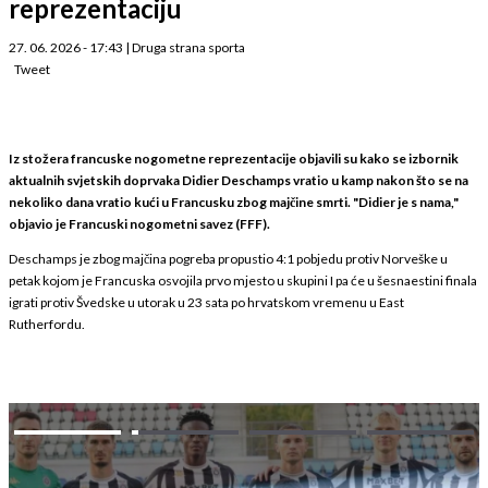
reprezentaciju
27. 06. 2026 - 17:43
|
Druga strana sporta
Tweet
Iz stožera francuske nogometne reprezentacije objavili su kako se izbornik
aktualnih svjetskih doprvaka Didier Deschamps vratio u kamp nakon što se na
nekoliko dana vratio kući u Francusku zbog majčine smrti. "Didier je s nama,"
objavio je Francuski nogometni savez (FFF).
Deschamps je zbog majčina pogreba propustio 4:1 pobjedu protiv Norveške u
petak kojom je Francuska osvojila prvo mjesto u skupini I pa će u šesnaestini finala
igrati protiv Švedske u utorak u 23 sata po hrvatskom vremenu u East
Rutherfordu.