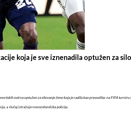
cije koja je sve iznenadila optužen za sil
enortskih ostrva optužen za silovanje žene koja je radila kao prevodilac na FIFA turni
a, a slučaj istražuje novozelandska policija.