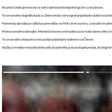
Brazilski Globo prenosi da se radi o njihovoj državljanki koja živi u ovoj državi.
To se navodno dogodilo kada su Zelenortska ostrva igrali prijateljske utakmice proti
Pomenuta djevojka je radila kao prevodilac na FIFA series turniru, a navodni incide
Prema navodima djevojke, Mendeš je kasno uveče pokucao na vrata njene sobe u hotel
To se navodno dešavalo u noći poslije prijateljske utakmice sa Čileom.
Služba za medije novozelandske policije potvrdila je da postupak postoji, ali zbog ist