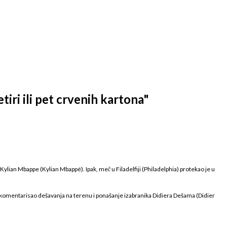
iri ili pet crvenih kartona"
Kylian Mbappe (Kylian Mbappé). Ipak, meč u Filadelfiji (Philadelphia) protekao je u
okomentarisao dešavanja na terenu i ponašanje izabranika Didiera Dešama (Didier