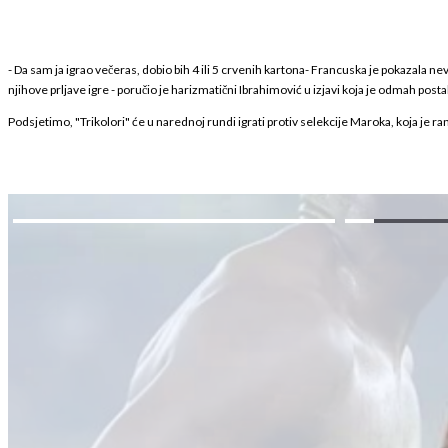
- Da sam ja igrao večeras, dobio bih 4 ili 5 crvenih kartona- Francuska je pokazala n
njihove prljave igre - poručio je harizmatični Ibrahimović u izjavi koja je odmah pos
Podsjetimo, "Trikolori" će u narednoj rundi igrati protiv selekcije Maroka, koja je r