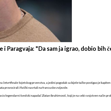
 Paragvaja: "Da sam ja igrao, dobio bih čet
 četvrtfinale Svjetskog prvenstva, a jedini pogodak sa bijele tačke postigao je kapiten 
a provocirali i fizički nasrtali na francuske zvijezde.
io legendarni švedski napadač Zlatan Ibrahimović, koji je na sebi svojstven način pr