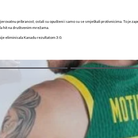
evjerovatnu pribranost, ostali su opušteni i samo su se smješkali protivnicima. To je z
tala hit na društvenim mrežama.
anije eliminisala Kanadu rezultatom 3:0.