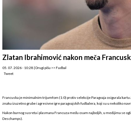
Zlatan Ibrahimović nakon meča Francuske i
05. 07. 2026 - 10:28
|
Drugi pišu
>>
Fudbal
Tweet
Francuska je minimalnim trijumfom (1:0) protiv selekcije Paragvaja osigurala kartu za
znaku izuzetno grube i agresivne igre paragvajskih fudbalera, koji su u nekoliko navrat
Nakon burnog susreta i plasmana Francuza među osam najboljih, u medijima se oglas
Deschamps).