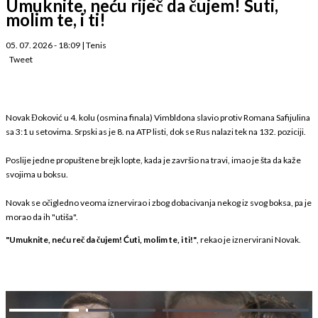
Umuknite, neću riječ da čujem! Šuti,
molim te, i ti!
05. 07. 2026 - 18:09
|
Tenis
Tweet
Novak Đoković u 4. kolu (osmina finala) Vimbldona slavio protiv Romana Safijulina
sa 3:1 u setovima. Srpski as je 8. na ATP listi, dok se Rus nalazi tek na 132. poziciji.
Poslije jedne propuštene brejk lopte, kada je završio na travi, imao je šta da kaže
svojima u boksu.
Novak se očigledno veoma iznervirao i zbog dobacivanja nekog iz svog boksa, pa je
morao da ih "utiša".
"Umuknite, neću reč da čujem! Ćuti, molim te, i ti!"
, rekao je iznervirani Novak.