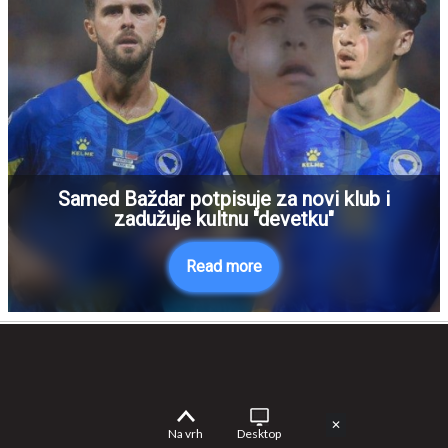
Samed Baždar potpisuje za novi klub i
zadužuje kultnu "devetku"
Read more
✕
Na vrh
Desktop