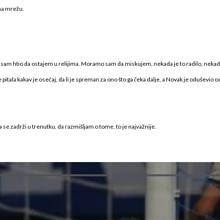
 na mrežu.
sam htio da ostajem u relijima. Moramo sam da miskujem, nekada je to radilo, nekada 
 pitala kakav je osećaj, da li je spreman za ono što ga čeka dalje, a Novak je oduševio
a se zadrži u trenutku, da razmišljam o tome, to je najvažnije.