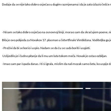
Dodaje da se nije tako dobro osjećao u dugim razmjenama i da je zato izlazio češće
- Nisam se tako dobro osjećao na osnovnoj liniji, morao sam da skraćujem poene, ni
Bila je ovo pobjeda za Novakov 17. plasman u četvrtfinale Vimbldona. Voditeljka ga je
- Preživi da bi se borio i uspio. Nadam se da ću se sada boriti i uspjeti.
Uslijedilo je i čudno pitanje da li mu um luta tokom meča. Novak je ostao ozbiljan.
- Imao sam par ispada danas. I ti si igrala, mislim da naš mozak samo šeta, ko uspije d