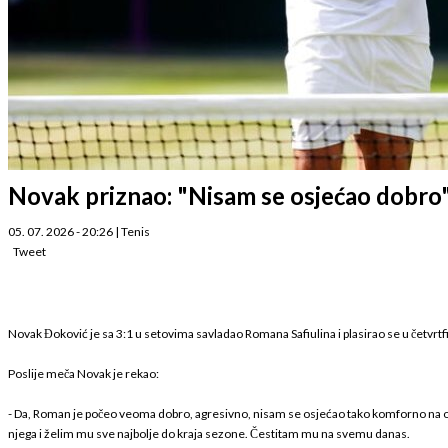
Novak priznao: "Nisam se osjećao dobro"
05. 07. 2026 - 20:26
|
Tenis
Tweet
Novak Đoković je sa 3:1 u setovima savladao Romana Safiulina i plasirao se u četvrt
Poslije meča Novak je rekao:
- Da, Roman je počeo veoma dobro, agresivno, nisam se osjećao tako komforno na osnovn
njega i želim mu sve najbolje do kraja sezone. Čestitam mu na svemu danas.