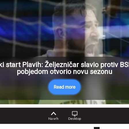
ki start Plavih: Željezničar slavio protiv BS
pobjedom otvorio novu sezonu
Read more
Na vrh
Desktop