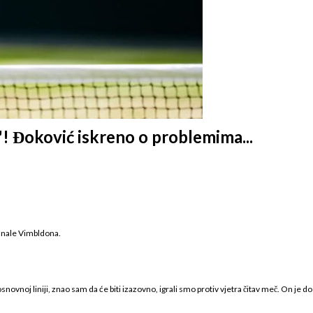
! Đoković iskreno o problemima...
finale Vimbldona.
oj liniji, znao sam da će biti izazovno, igrali smo protiv vjetra čitav meč. On je dost