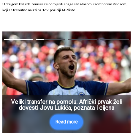
U drugom kolu bh. teniser će odmjeriti snage s Mađarom Zsomborom Pirosom,
koji se trenutno nalazi na 169. poziciji ATP liste.
Veliki transfer na pomolu: Afrički prvak želi
dovesti Jovu Lukića, poznata i cijena
Read more