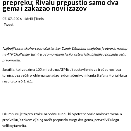
prepreku: Rivalu prepustio samo dva
gema i zakazao novi izazov
07. 07. 2026 - 16:45
|
Tenis
Tweet
Najbolji bosanskohercegovački teniser Damir Džumhur uspješno je otvorio nastup
na ATP Challenger turniru u rumunskom Iașiju, ostvarivši ubjedljivu pobjedu već u
prvom kolu.
Sarajlija, koji zauzima 105. mjesto na ATP listi i postavljen je za trećeg nosioca
turnira, bez većih problema savladao je domaćeg kvalifikanta Stefana Horiu Haitu
rezultatom 6:1, 6:1.
Džumhuru je za prolazak u narednu rundu bilo potrebno vrlo malo vremena, a
protivniku je tokom cijelog meča prepustio svega dva gema, potvrdivši ulogu
velikog favorita.