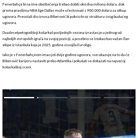
Fenerbahçe bi na ime obeštećenja trebao dobiti oko dva miliona dolara, dok
prema pravilima NBA lige Dallas može učestvovati s 900.000 dolara za otkup
ugovora. Preostali dio iznosa Biberović bi pokrio kroz strukturu svog budućeg
ugovora.
Dvadesetpetogodišnji košarkaš posljednjih sezona izrastao je u jednog od
najboljih evropskih igrača na svojoj poziciji, a posebno se istakao kao važan član
ekipe iz Istanbula koja je 2025. godine osvojila Euroligu.
Iako je s Fenerbahçeom imao još dvije godine ugovora, sve ukazuje na to da će
Biberović karijeru nastaviti preko Atlantika i pokušati se dokazati na najvećoj
košarkaškoj sceni.