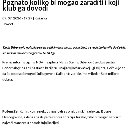
Poznato koliko bi mogao zaraditi i koji
klub ga dovodi
07. 07. 2026 - 17:27
|
Košarka
Tweet
Tarik Biberović nalazi se pred velikim korakom u karijeri, a sve je izvjesnije da će bh.
košarkaš uskoro zaigrati u NBA ligi.
Prema informacijama NBA insajdera Marca Steina, Biberović je obavijestio
Fenerbahçe da želi nastaviti karijeru u najjačoj košarkaškoj ligi svijeta, a očekuje se
da će potpisati dvogodišnji ugovor s Dallas Mavericksima vrijedan šest miliona
dolara.
Rođeni Zeničanin, koji je nekada nosio dres omladinskih selekcija Bosne i
Hercegovine, a danas nastupa za reprezentaciju Turske, tako bi mogao ostvariti
najveći transfer u dosadašnjoj karijeri.