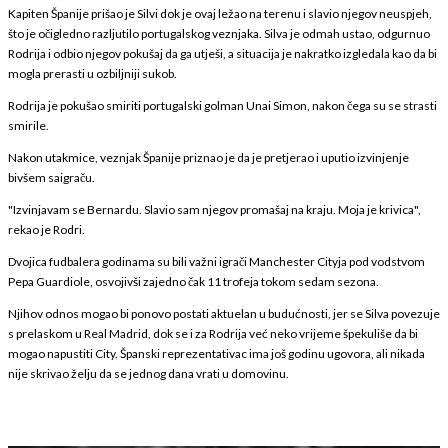
Kapiten Španije prišao je Silvi dok je ovaj ležao na terenu i slavio njegov neuspjeh,
što je očigledno razljutilo portugalskog veznjaka. Silva je odmah ustao, odgurnuo
Rodrija i odbio njegov pokušaj da ga utješi, a situacija je nakratko izgledala kao da bi
mogla prerasti u ozbiljniji sukob.
Rodrija je pokušao smiriti portugalski golman Unai Simon, nakon čega su se strasti
smirile.
Nakon utakmice, veznjak Španije priznao je da je pretjerao i uputio izvinjenje
bivšem saigraču.
"Izvinjavam se Bernardu. Slavio sam njegov promašaj na kraju. Moja je krivica",
rekao je Rodri.
Dvojica fudbalera godinama su bili važni igrači Manchester Cityja pod vodstvom
Pepa Guardiole, osvojivši zajedno čak 11 trofeja tokom sedam sezona.
Njihov odnos mogao bi ponovo postati aktuelan u budućnosti, jer se Silva povezuje
s prelaskom u Real Madrid, dok se i za Rodrija već neko vrijeme špekuliše da bi
mogao napustiti City. Španski reprezentativac ima još godinu ugovora, ali nikada
nije skrivao želju da se jednog dana vrati u domovinu.