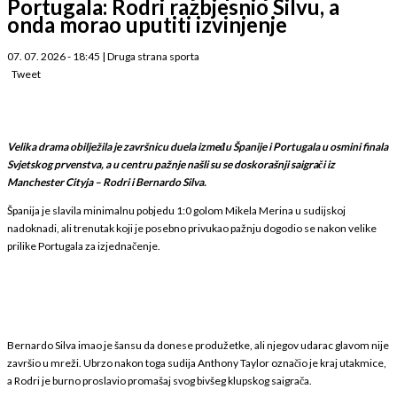
Portugala: Rodri razbjesnio Silvu, a
onda morao uputiti izvinjenje
07. 07. 2026 - 18:45
|
Druga strana sporta
Tweet
Velika drama obilježila je završnicu duela između Španije i Portugala u osmini finala
Svjetskog prvenstva, a u centru pažnje našli su se doskorašnji saigrači iz
Manchester Cityja – Rodri i Bernardo Silva.
Španija je slavila minimalnu pobjedu 1:0 golom Mikela Merina u sudijskoj
nadoknadi, ali trenutak koji je posebno privukao pažnju dogodio se nakon velike
prilike Portugala za izjednačenje.
Bernardo Silva imao je šansu da donese produžetke, ali njegov udarac glavom nije
završio u mreži. Ubrzo nakon toga sudija Anthony Taylor označio je kraj utakmice,
a Rodri je burno proslavio promašaj svog bivšeg klupskog saigrača.