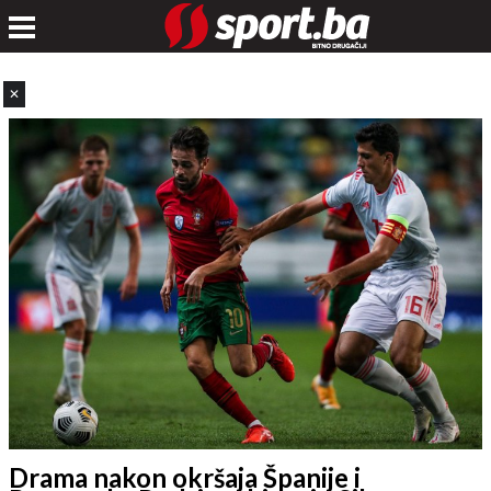
✕
Drama nakon okršaja Španije i