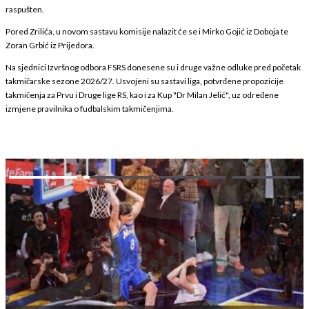
raspušten.
Pored Zrilića, u novom sastavu komisije nalazit će se i Mirko Gojić iz Doboja te
Zoran Grbić iz Prijedora.
Na sjednici Izvršnog odbora FSRS donesene su i druge važne odluke pred početak
takmičarske sezone 2026/27. Usvojeni su sastavi liga, potvrđene propozicije
takmičenja za Prvu i Druge lige RS, kao i za Kup "Dr Milan Jelić", uz određene
izmjene pravilnika o fudbalskim takmičenjima.