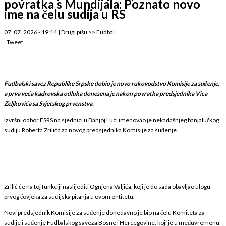
povratka s Mundijala: Poznato novo
ime na čelu sudija u RS
07. 07. 2026 - 19:14
|
Drugi pišu
>>
Fudbal
Tweet
Fudbalski savez Republike Srpske dobio je novo rukovodstvo Komisije za suđenje,
a prva veća kadrovska odluka donesena je nakon povratka predsjednika Vica
Zeljkovića sa Svjetskog prvenstva.
Izvršni odbor FSRS na sjednici u Banjoj Luci imenovao je nekadašnjeg banjalučkog
sudiju Roberta Zrilića za novog predsjednika Komisije za suđenje.
Zrilić će na toj funkciji naslijediti Ognjena Valjića, koji je do sada obavljao ulogu
prvog čovjeka za sudijska pitanja u ovom entitetu.
Novi predsjednik Komisije za suđenje donedavno je bio na čelu Komiteta za
sudije i suđenje Fudbalskog saveza Bosne i Hercegovine, koji je u međuvremenu