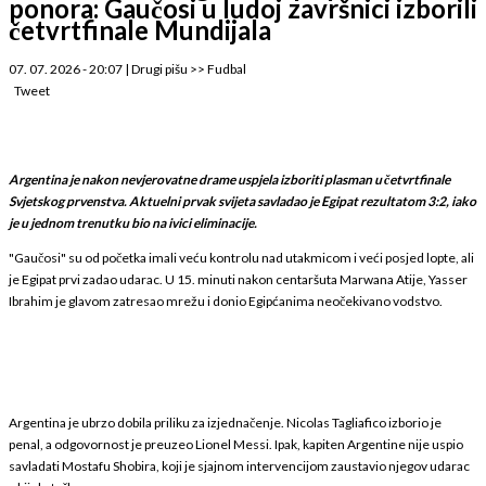
ponora: Gaučosi u ludoj završnici izborili
četvrtfinale Mundijala
07. 07. 2026 - 20:07
|
Drugi pišu
>>
Fudbal
Tweet
Argentina je nakon nevjerovatne drame uspjela izboriti plasman u četvrtfinale
Svjetskog prvenstva. Aktuelni prvak svijeta savladao je Egipat rezultatom 3:2, iako
je u jednom trenutku bio na ivici eliminacije.
"Gaučosi" su od početka imali veću kontrolu nad utakmicom i veći posjed lopte, ali
je Egipat prvi zadao udarac. U 15. minuti nakon centaršuta Marwana Atije, Yasser
Ibrahim je glavom zatresao mrežu i donio Egipćanima neočekivano vodstvo.
Argentina je ubrzo dobila priliku za izjednačenje. Nicolas Tagliafico izborio je
penal, a odgovornost je preuzeo Lionel Messi. Ipak, kapiten Argentine nije uspio
savladati Mostafu Shobira, koji je sjajnom intervencijom zaustavio njegov udarac