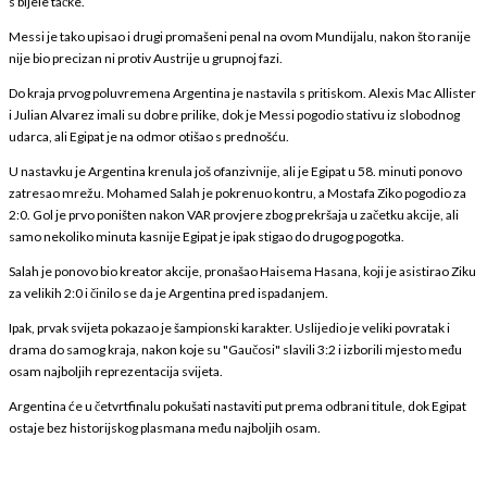
s bijele tačke.
Messi je tako upisao i drugi promašeni penal na ovom Mundijalu, nakon što ranije
nije bio precizan ni protiv Austrije u grupnoj fazi.
Do kraja prvog poluvremena Argentina je nastavila s pritiskom. Alexis Mac Allister
i Julian Alvarez imali su dobre prilike, dok je Messi pogodio stativu iz slobodnog
udarca, ali Egipat je na odmor otišao s prednošću.
U nastavku je Argentina krenula još ofanzivnije, ali je Egipat u 58. minuti ponovo
zatresao mrežu. Mohamed Salah je pokrenuo kontru, a Mostafa Ziko pogodio za
2:0. Gol je prvo poništen nakon VAR provjere zbog prekršaja u začetku akcije, ali
samo nekoliko minuta kasnije Egipat je ipak stigao do drugog pogotka.
Salah je ponovo bio kreator akcije, pronašao Haisema Hasana, koji je asistirao Ziku
za velikih 2:0 i činilo se da je Argentina pred ispadanjem.
Ipak, prvak svijeta pokazao je šampionski karakter. Uslijedio je veliki povratak i
drama do samog kraja, nakon koje su "Gaučosi" slavili 3:2 i izborili mjesto među
osam najboljih reprezentacija svijeta.
Argentina će u četvrtfinalu pokušati nastaviti put prema odbrani titule, dok Egipat
ostaje bez historijskog plasmana među najboljih osam.