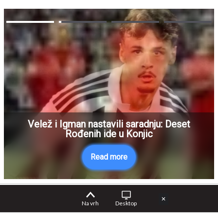
Velež i Igman nastavili saradnju: Deset
Rođenih ide u Konjic
Read more
✕
Na vrh
Desktop