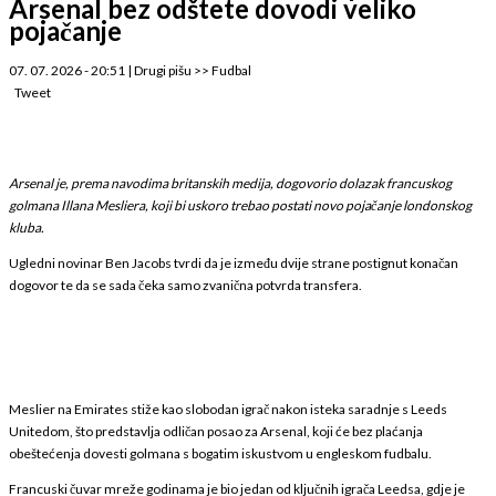
Arsenal bez odštete dovodi veliko
pojačanje
07. 07. 2026 - 20:51
|
Drugi pišu
>>
Fudbal
Tweet
Arsenal je, prema navodima britanskih medija, dogovorio dolazak francuskog
golmana Illana Mesliera, koji bi uskoro trebao postati novo pojačanje londonskog
kluba.
Ugledni novinar Ben Jacobs tvrdi da je između dvije strane postignut konačan
dogovor te da se sada čeka samo zvanična potvrda transfera.
Meslier na Emirates stiže kao slobodan igrač nakon isteka saradnje s Leeds
Unitedom, što predstavlja odličan posao za Arsenal, koji će bez plaćanja
obeštećenja dovesti golmana s bogatim iskustvom u engleskom fudbalu.
Francuski čuvar mreže godinama je bio jedan od ključnih igrača Leedsa, gdje je