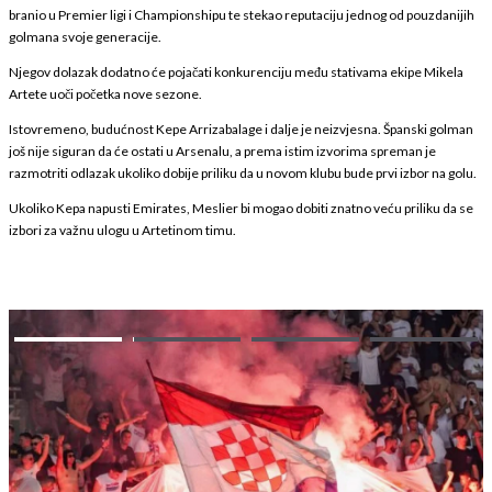
branio u Premier ligi i Championshipu te stekao reputaciju jednog od pouzdanijih
golmana svoje generacije.
Njegov dolazak dodatno će pojačati konkurenciju među stativama ekipe Mikela
Artete uoči početka nove sezone.
Istovremeno, budućnost Kepe Arrizabalage i dalje je neizvjesna. Španski golman
još nije siguran da će ostati u Arsenalu, a prema istim izvorima spreman je
razmotriti odlazak ukoliko dobije priliku da u novom klubu bude prvi izbor na golu.
Ukoliko Kepa napusti Emirates, Meslier bi mogao dobiti znatno veću priliku da se
izbori za važnu ulogu u Artetinom timu.