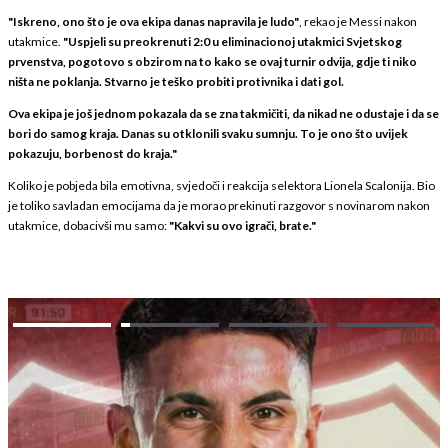
"Iskreno, ono što je ova ekipa danas napravila je ludo"
, rekao je Messi nakon
utakmice.
"Uspjeli su preokrenuti 2:0 u eliminacionoj utakmici Svjetskog
prvenstva, pogotovo s obzirom na to kako se ovaj turnir odvija, gdje ti niko
ništa ne poklanja. Stvarno je teško probiti protivnika i dati gol.
Ova ekipa je još jednom pokazala da se zna takmičiti, da nikad ne odustaje i da se
bori do samog kraja. Danas su otklonili svaku sumnju. To je ono što uvijek
pokazuju, borbenost do kraja."
Koliko je pobjeda bila emotivna, svjedoči i reakcija selektora Lionela Scalonija. Bio
je toliko savladan emocijama da je morao prekinuti razgovor s novinarom nakon
utakmice, dobacivši mu samo:
"Kakvi su ovo igrači, brate."