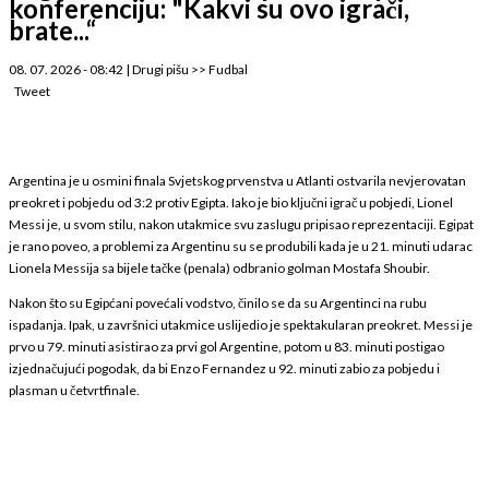
konferenciju: "Kakvi su ovo igrači,
brate...“
08. 07. 2026 - 08:42
|
Drugi pišu
>>
Fudbal
Tweet
Argentina je u osmini finala Svjetskog prvenstva u Atlanti ostvarila nevjerovatan
preokret i pobjedu od 3:2 protiv Egipta. Iako je bio ključni igrač u pobjedi, Lionel
Messi je, u svom stilu, nakon utakmice svu zaslugu pripisao reprezentaciji. Egipat
je rano poveo, a problemi za Argentinu su se produbili kada je u 21. minuti udarac
Lionela Messija sa bijele tačke (penala) odbranio golman Mostafa Shoubir.
Nakon što su Egipćani povećali vodstvo, činilo se da su Argentinci na rubu
ispadanja. Ipak, u završnici utakmice uslijedio je spektakularan preokret. Messi je
prvo u 79. minuti asistirao za prvi gol Argentine, potom u 83. minuti postigao
izjednačujući pogodak, da bi Enzo Fernandez u 92. minuti zabio za pobjedu i
plasman u četvrtfinale.