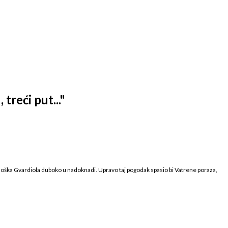
treći put..."
 Joška Gvardiola duboko u nadoknadi. Upravo taj pogodak spasio bi Vatrene poraza,