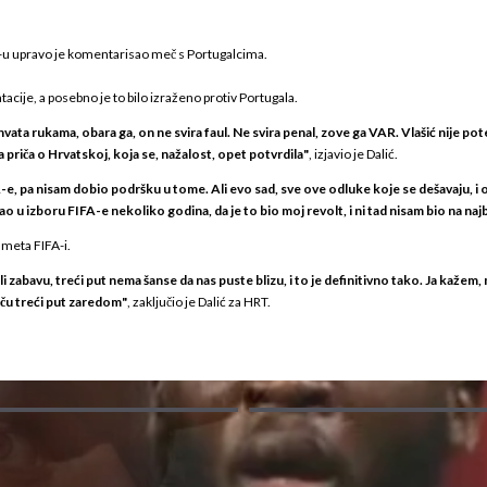
T-u upravo je komentarisao meč s Portugalcima.
cije, a posebno je to bilo izraženo protiv Portugala.
r hvata rukama, obara ga, on ne svira faul. Ne svira penal, zove ga VAR. Vlašić nije pot
ona priča o Hrvatskoj, koja se, nažalost, opet potvrdila"
, izjavio je Dalić.
, pa nisam dobio podršku u tome. Ali evo sad, sve ove odluke koje se dešavaju, i ova
asao u izboru FIFA-e nekoliko godina, da je to bio moj revolt, i ni tad nisam bio na na
smeta FIFA-i.
abavu, treći put nema šanse da nas puste blizu, i to je definitivno tako. Ja kažem, m
iču treći put zaredom"
, zaključio je Dalić za HRT.