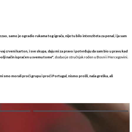
ezao, samo je ogradio rukama tog igrača, nije tu bilo intenziteta za penal, i ja sam
j crveni karton, i sve skupa, daju mi za pravo i potvrđuju da sam bio u pravu kad
jbolji način ispraćen u svemu tome"
, dodao je stručnjak rođen u Bosni i Hercegovini.
i smo morali proći grupu i proći Portugal, nismo prošli, naša greška, ali