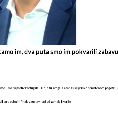
amo im, dva puta smo im pokvarili zabavu, 
me u meču protiv Portugala. Bilo je tu svega, a i danas se priča o poništenom pogotku
 su u osimini finala zaustavljeni od Yamala i Furije.