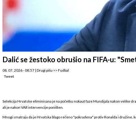
Dalić se žestoko obrušio na FIFA-u: "Smet
08. 07. 2026 - 08:57
|
Drugi pišu
>>
Fudbal
Tweet
Selekcija Hrvatske eliminisana je na početku nokaut faze Mundijala nakon velike dra
ali je nakon VAR intervencije poništen.
Mnogi smatraju da je Hrvatska blago rečeno "pokradena" protiv Ronalda i družine, koji