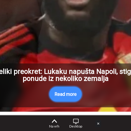
eliki preokret: Lukaku napušta Napoli, stig
ponude iz nekoliko zemalja
Read more
✕
Na vrh
Desktop