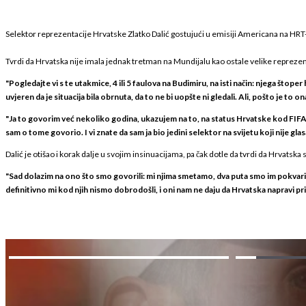
Selektor reprezentacije Hrvatske Zlatko Dalić gostujući u emisiji Americana na HR
Tvrdi da Hrvatska nije imala jednak tretman na Mundijalu kao ostale velike reprezenta
"Pogledajte vi s te utakmice, 4 ili 5 faulova na Budimiru, na isti način: njega štope
uvjeren da je situacija bila obrnuta, da to ne bi uopšte ni gledali. Ali, pošto je to 
"Ja to govorim već nekoliko godina, ukazujem na to, na status Hrvatske kod FIFA-e
sam o tome govorio. I vi znate da sam ja bio jedini selektor na svijetu koji nije gl
Dalić je otišao i korak dalje u svojim insinuacijama, pa čak dotle da tvrdi da Hrvatska 
"Sad dolazim na ono što smo govorili: mi njima smetamo, dva puta smo im pokvarili z
definitivno mi kod njih nismo dobrodošli, i oni nam ne daju da Hrvatska napravi pr